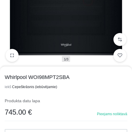
1/3
Whirlpool WOI98MPT2SBA
iekš
Cepeškrāsnis (iebūvējamie)
Produkta datu lapa
745.00
€
Pieejams noliktavā