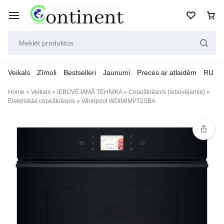
Veikals
Zīmoli
Bestselleri
Jaunumi
Preces ar atlaidēm
RU
Home
»
Veikals
»
IEBŪVĒJAMĀ TEHNIKA
»
Cepeškrāsnis (iebūvējamie)
»
Elektriskās cepeškrāsnis
»
Whirlpool WOI98MPT2SBA