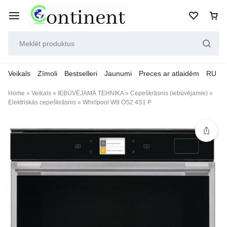
Veikals
Zīmoli
Bestselleri
Jaunumi
Preces ar atlaidēm
RU
Home
»
Veikals
»
IEBŪVĒJAMĀ TEHNIKA
»
Cepeškrāsnis (iebūvējamie)
»
Elektriskās cepeškrāsnis
»
Whirlpool W9 OS2 4S1 P