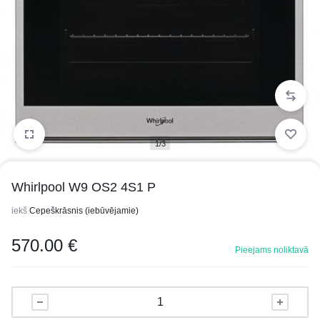
1/3
Whirlpool W9 OS2 4S1 P
iekš
Cepeškrāsnis (iebūvējamie)
570.00
€
Pieejams noliktavā