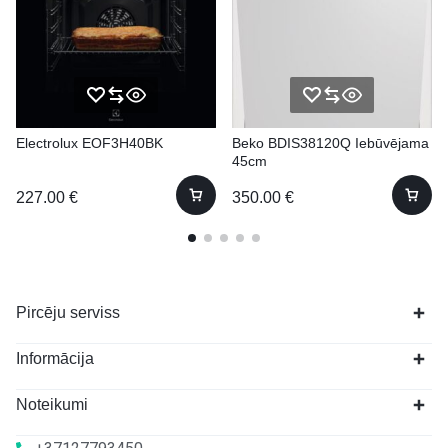
Electrolux EOF3H40BK
Beko BDIS38120Q Iebūvējama
45cm
227.00
€
350.00
€
Pircēju serviss
Informācija
Noteikumi