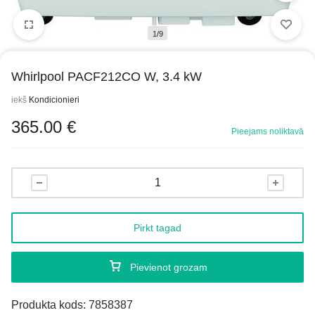
1/9
Whirlpool PACF212CO W, 3.4 kW
iekš
Kondicionieri
365.00
€
Pieejams noliktavā
Pirkt tagad
Pievienot grozam
Produkta kods:
7858387