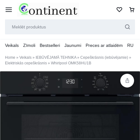
Veikals
Zīmoli
Bestselleri
Jaunumi
Preces ar atlaidēm
RU
Home
»
Veikals
»
IEBŪVĒJAMĀ TEHNIKA
»
Cepeškrāsnis (iebūvējamie)
»
Elektriskās cepeškrāsnis
»
Whirlpool OMK58HU1B