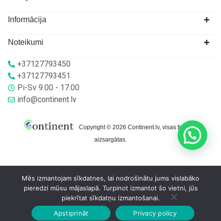
Informācija
Noteikumi
+37127793450
+37127793451
Pi-Sv 9.00 - 17.00
info@continent.lv
Copyright © 2026 Continent.lv, visas tiesības
aizsargātas.
Mēs izmantojam sīkdatnes, lai nodrošinātu jums vislabāko
pieredzi mūsu mājaslapā. Turpinot izmantot šo vietni, jūs
piekrītat sīkdatņu izmantošanai.
Apstiprināt
Privacy policy
Sākumlapa
Veikalā
Grozs
Konts