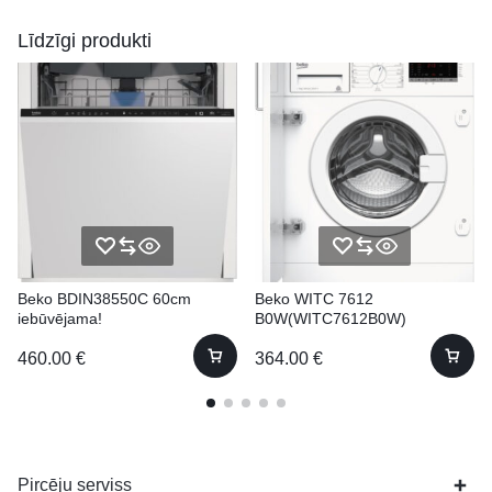
Līdzīgi produkti
Beko BDIN38550C 60cm
Beko WITC 7612
iebūvējama!
B0W(WITC7612B0W)
Iebūvējama 7kg 57cm
460.00
€
364.00
€
Pircēju serviss