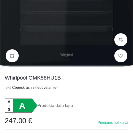
1/5
Whirlpool OMK58HU1B
iekš
Cepeškrāsnis (iebūvējamie)
A
A
Produkta datu lapa
↑
G
247.00
€
Pieejams noliktavā