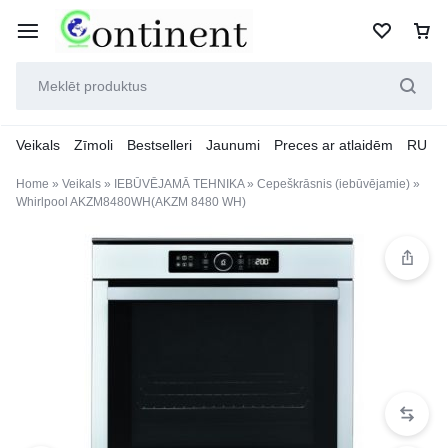
Veikals
Zīmoli
Bestselleri
Jaunumi
Preces ar atlaidēm
RU
Home
»
Veikals
»
IEBŪVĒJAMĀ TEHNIKA
»
Cepeškrāsnis (iebūvējamie)
»
Whirlpool AKZM8480WH(AKZM 8480 WH)