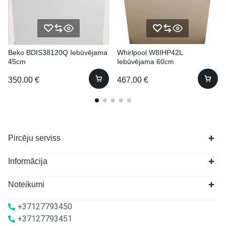
Beko BDIS38120Q Iebūvējama
Whirlpool W8IHP42L
45cm
Iebūvējama 60cm
350.00
€
467.00
€
Pircēju serviss
Informācija
Noteikumi
+37127793450
+37127793451