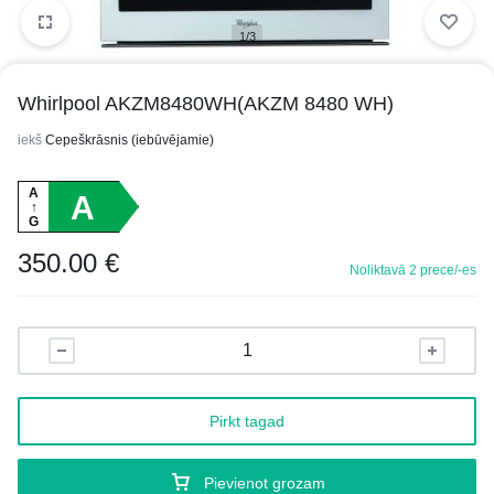
1/3
Whirlpool AKZM8480WH(AKZM 8480 WH)
iekš
Cepeškrāsnis (iebūvējamie)
A
A
↑
G
350.00
€
Noliktavā 2 prece/-es
Pirkt tagad
Pievienot grozam