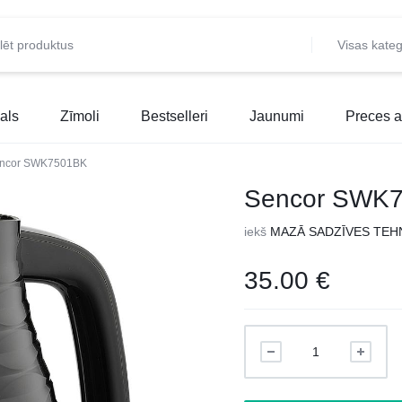
Visas kateg
als
Zīmoli
Bestselleri
Jaunumi
Preces a
ncor SWK7501BK
Sencor SWK
iekš
MAZĀ SADZĪVES TEH
35.00
€