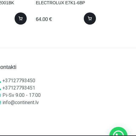
2001BK
ELECTROLUX E7K1-6BP
Bosch MFQ364
64.00
€
55.00
€
ontakti
+37127793450
+37127793451
Pi-Sv 9.00 - 17.00
info@continent.lv