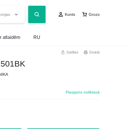
orijas
Konts
Grozs
r atlaidēm
RU
Dalīties
Drukāt
7501BK
NIKA
Pieejams noliktavā