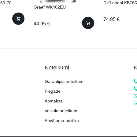
360-70
De’Longhi KBOV
Graef WK402EU
74.95
€
44.95
€
Noteikumi
K
Garantijas noteikumi
Piegāde
Apmaksa
Veikala noteikumi
Privātuma politika