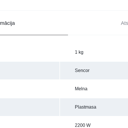
rmācija
At
1 kg
Sencor
Melna
Plastmasa
2200 W