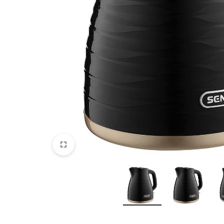
DATORTEHNIKA, PRECES
BIROJAM
KLIMATAM
SPORTAM UN ATPŪTAI
MĀJĀM UN DĀRZAM
SILTUMNĪCAS UN TO PIEDERUMI
CELTNIECĪBA