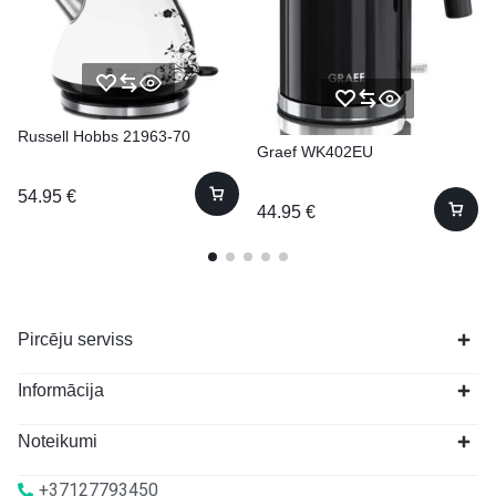
Russell Hobbs 21963-70
Graef WK402EU
54.95
€
44.95
€
Pircēju serviss
Informācija
Noteikumi
+37127793450