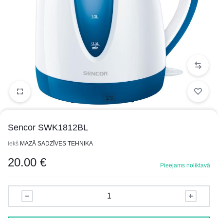
1/3
Sencor SWK1812BL
iekš
MAZĀ SADZĪVES TEHNIKA
20.00
€
Pieejams noliktavā