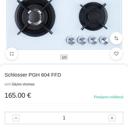
1/3
Schlosser PGH 604 FFD
iekš
Gāzes virsmas
165.00
€
Pieejams noliktavā