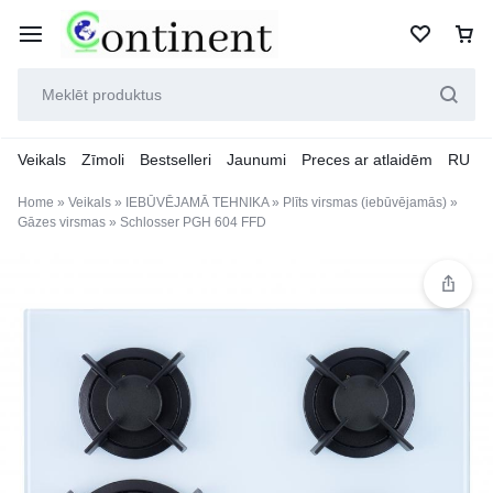
Veikals
Zīmoli
Bestselleri
Jaunumi
Preces ar atlaidēm
RU
Home
»
Veikals
»
IEBŪVĒJAMĀ TEHNIKA
»
Plīts virsmas (iebūvējamās)
»
Gāzes virsmas
»
Schlosser PGH 604 FFD