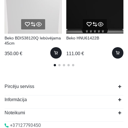
Beko BDIS38120Q Iebūvējama
Beko HNU61422B
45cm
350.00
€
111.00
€
Pircēju serviss
Informācija
Noteikumi
+37127793450