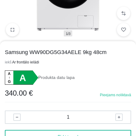
1/3
Samsung WW90DG5G34AELE 9kg 48cm
iekš
Ar frontālo ielādi
A
A
Produkta datu lapa
↑
G
340.00
€
Pieejams noliktavā