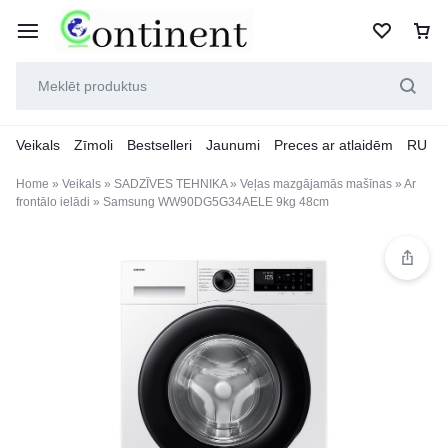
Veikals
Zīmoli
Bestselleri
Jaunumi
Preces ar atlaidēm
RU
Home
»
Veikals
»
SADZĪVES TEHNIKA
»
Veļas mazgājamās mašīnas
»
Ar
frontālo ielādi
»
Samsung WW90DG5G34AELE 9kg 48cm