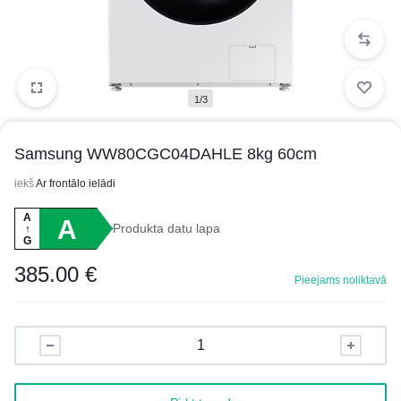
1/3
Samsung WW80CGC04DAHLE 8kg 60cm
iekš
Ar frontālo ielādi
A
A
Produkta datu lapa
↑
G
385.00
€
Pieejams noliktavā