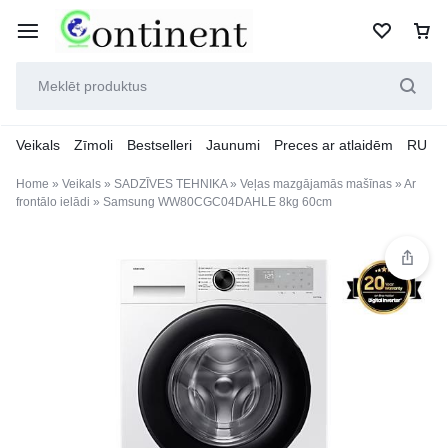
Veikals
Zīmoli
Bestselleri
Jaunumi
Preces ar atlaidēm
RU
Home
»
Veikals
»
SADZĪVES TEHNIKA
»
Veļas mazgājamās mašīnas
»
Ar
frontālo ielādi
»
Samsung WW80CGC04DAHLE 8kg 60cm