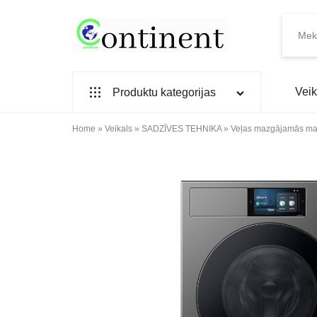
CONTINENT.LV
SADZĪVES
Veik
Produktu kategorijas
PREČU
INTERNETVEIKALS
Home
SADZĪVES TEHNIKA
»
Veikals
»
SADZĪVES TEHNIKA
»
Veļas mazgājamās ma
IEBŪVĒJAMĀ TEHNIKA
MAZĀ SADZĪVES TEHNIKA
ELEKTRONIKA, TV
TELEFONI
VIEDPULKSTEŅI
SKAISTUMAM UN VESELĪBAI