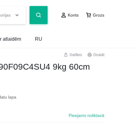
orijas
Konts
Grozs
r atlaidēm
RU
Dalīties
Drukāt
90F09C4SU4 9kg 60cm
datu lapa
Pieejams noliktavā