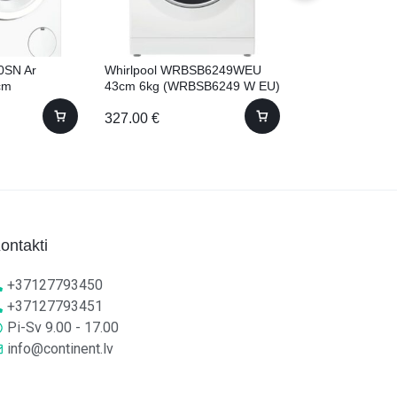
0SN Ar
Whirlpool WRBSB6249WEU
Samsung RB38
cm
43cm 6kg (WRBSB6249 W EU)
203cm No Frost
327.00
€
895.00
€
ontakti
+37127793450
+37127793451
Pi-Sv 9.00 - 17.00
info@continent.lv