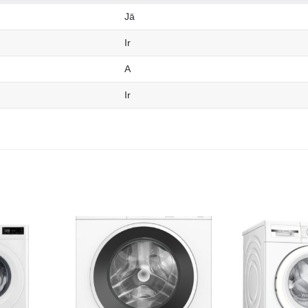
Jā
Ir
A
Ir