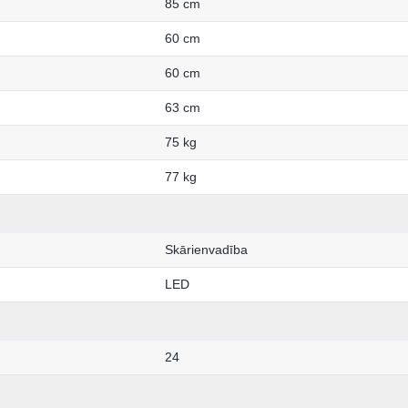
85 cm
60 cm
60 cm
63 cm
75 kg
77 kg
Skārienvadība
LED
24