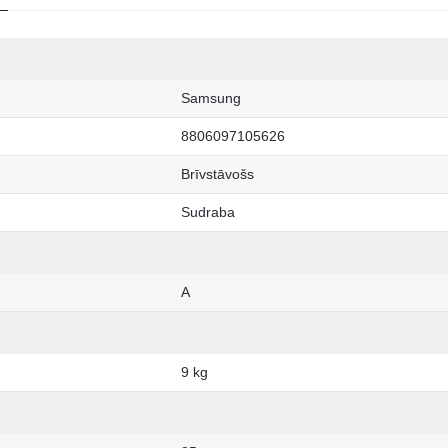
Samsung
8806097105626
Brīvstāvošs
Sudraba
A
9 kg