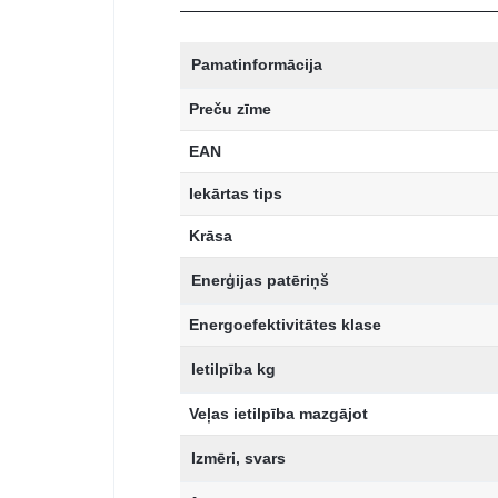
Pamatinformācija
Preču zīme
EAN
Iekārtas tips
Krāsa
Enerģijas patēriņš
Energoefektivitātes klase
Ietilpība kg
Veļas ietilpība mazgājot
Izmēri, svars