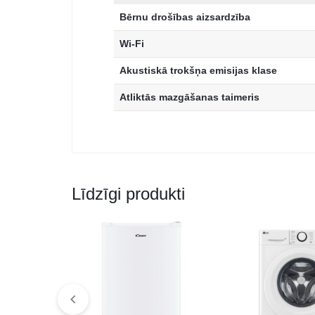
Bērnu drošības aizsardzība
Wi-Fi
Akustiskā trokšņa emisijas klase
Atliktās mazgāšanas taimeris
Līdzīgi produkti