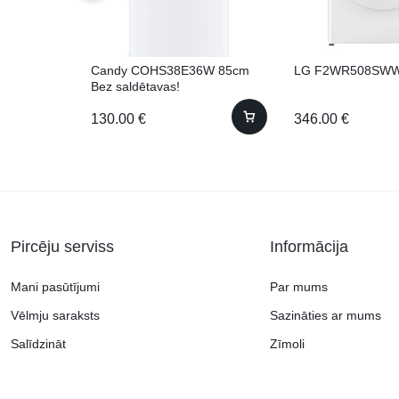
Candy COHS38E36W 85cm
LG F2WR508SWW
Bez saldētavas!
130.00
€
346.00
€
Pircēju serviss
Informācija
Mani pasūtījumi
Par mums
Vēlmju saraksts
Sazināties ar mums
Salīdzināt
Zīmoli