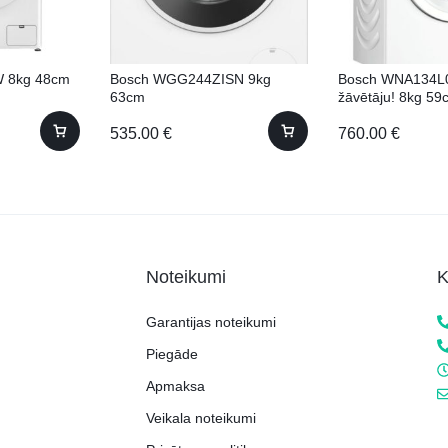
 8kg 48cm
Bosch WGG244ZISN 9kg
Bosch WNA134L
63cm
žāvētāju! 8kg 59
535.00
€
760.00
€
Noteikumi
K
Garantijas noteikumi
Piegāde
Apmaksa
Veikala noteikumi