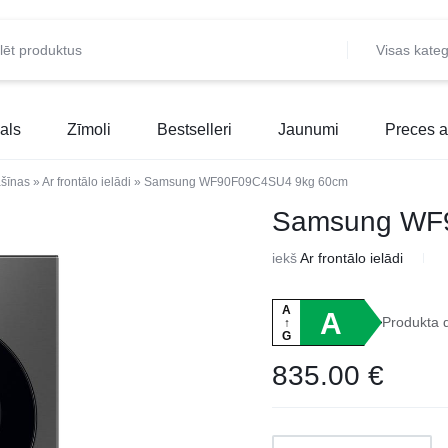
Visas kateg
als
Zīmoli
Bestselleri
Jaunumi
Preces a
šīnas
»
Ar frontālo ielādi
»
Samsung WF90F09C4SU4 9kg 60cm
Samsung WF
iekš
Ar frontālo ielādi
A
A
Produkta 
↑
G
835.00
€