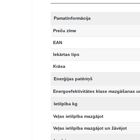
Pamatinformācija
Preču zīme
EAN
Iekārtas tips
Krāsa
Enerģijas patēriņš
Energoefektivitātes klase mazgāšanas u
Ietilpība kg
Veļas ietilpība mazgājot
Veļas ietilpība mazgājot un žāvējot