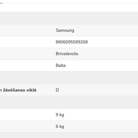
Samsung
8806095589268
Brīvstāvošs
Balta
n žāvēšanas ciklā
D
9 kg
6 kg