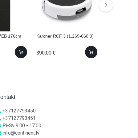
7EB 176cm
Karcher RCF 3 (1.269-660.0)
Bosch WNA134
žāvētāju! 8kg 
390.00
€
760.00
€
ontakti
+37127793450
+37127793451
Pi-Sv 9.00 - 17.00
info@continent.lv