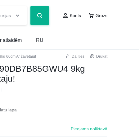
orijas
Konts
Grozs
r atlaidēm
RU
 60cm Ar žāvētāju!
Dalīties
Drukāt
90DB7B85GWU4 9kg
āju!
datu lapa
Pieejams noliktavā