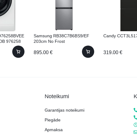
B976258BVEE
Samsung RB38C7B6BS9/EF
Candy CCT3L51
WDB 976258
203cm No Frost
895.00
€
319.00
€
Noteikumi
K
Garantijas noteikumi
Piegāde
Apmaksa