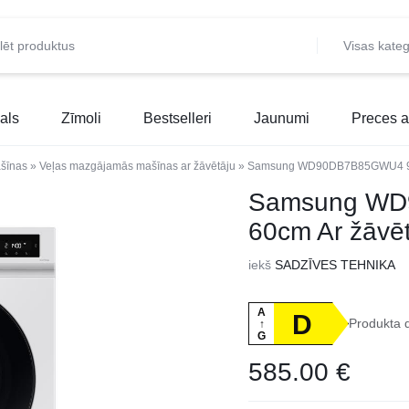
Visas kateg
als
Zīmoli
Bestselleri
Jaunumi
Preces a
šīnas
»
Veļas mazgājamās mašīnas ar žāvētāju
»
Samsung WD90DB7B85GWU4 9kg
Samsung WD
60cm Ar žāvēt
iekš
SADZĪVES TEHNIKA
A
D
Produkta 
↑
G
585.00
€