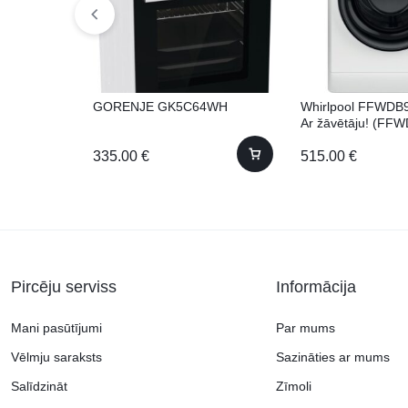
GORENJE GK5C64WH
Whirlpool FFWD
Ar žāvētāju! (FF
BV EE) 60cm 9kg
335.00
€
515.00
€
Pircēju serviss
Informācija
Mani pasūtījumi
Par mums
Vēlmju saraksts
Sazināties ar mums
Salīdzināt
Zīmoli