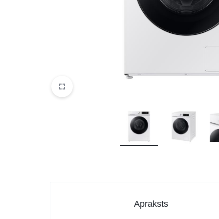
DATORTEHNIKA, PRECES
BIROJAM
KLIMATAM
SPORTAM UN ATPŪTAI
MĀJĀM UN DĀRZAM
SILTUMNĪCAS UN TO PIEDERUMI
CELTNIECĪBA
Apraksts