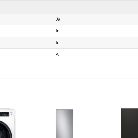
Jā
Ir
Ir
A