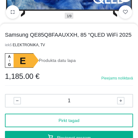
1/9
Samsung QE85Q8FAAUXXH, 85 “QLED WiFi 2025
iekš
ELEKTRONIKA, TV
A
E
Produkta datu lapa
↑
G
1,185.00
€
Pieejams noliktavā
Pirkt tagad
Pievienot grozam