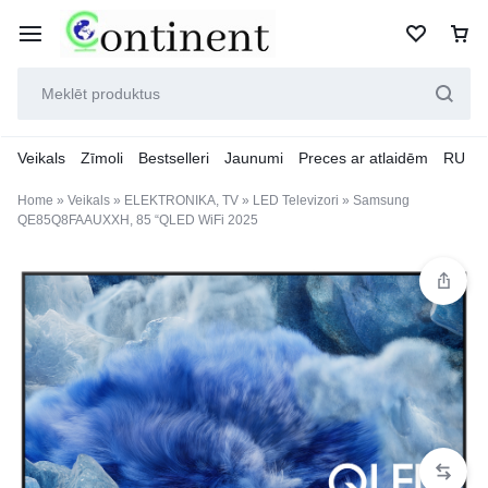
Veikals
Zīmoli
Bestselleri
Jaunumi
Preces ar atlaidēm
RU
Home
»
Veikals
»
ELEKTRONIKA, TV
»
LED Televizori
»
Samsung
QE85Q8FAAUXXH, 85 “QLED WiFi 2025