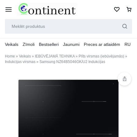
Veikals
Zīmoli
Bestselleri
Jaunumi
Preces ar atlaidēm
RU
Home
»
Veikals
»
IEBŪVĒJAMĀ TEHNIKA
»
Plīts virsmas (iebūvējamās)
»
Indukcijas virsmas
»
Samsung NZ64B5046GK/U2 Indukcijas