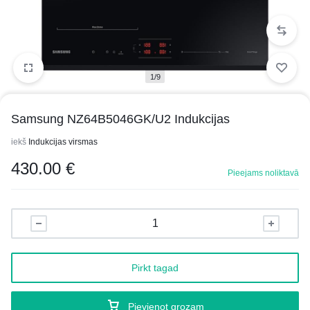
1/9
Samsung NZ64B5046GK/U2 Indukcijas
iekš
Indukcijas virsmas
430.00
€
Pieejams noliktavā
Pirkt tagad
Pievienot grozam