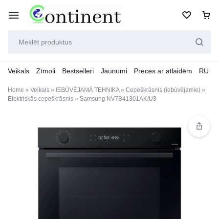
Veikals
Zīmoli
Bestselleri
Jaunumi
Preces ar atlaidēm
RU
Home
»
Veikals
»
IEBŪVĒJAMĀ TEHNIKA
»
Cepeškrāsnis (iebūvējamie)
»
Elektriskās cepeškrāsnis
»
Samsung NV7B41301AK/U3