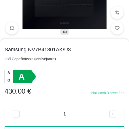
1/3
Samsung NV7B41301AK/U3
iekš
Cepeškrāsnis (iebūvējamie)
A
A
↑
G
430.00
€
Noliktavā 3 prece/-es