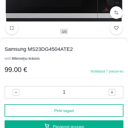
1/3
Samsung MS23DG4504ATE2
iekš
Mikroviļņu krāsnis
99.00
€
Noliktavā 7 prece/-es
Pirkt tagad
Pievienot grozam