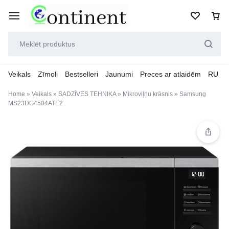
Veikals
Zīmoli
Bestselleri
Jaunumi
Preces ar atlaidēm
RU
Home
»
Veikals
»
SADZĪVES TEHNIKA
»
Mikroviļņu krāsnis
»
Samsung
MS23DG4504ATE2