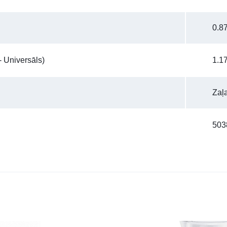
0.8
 Universāls)
1.1
Zaļ
503