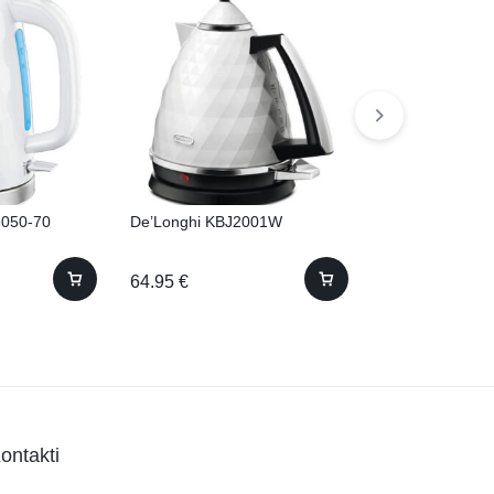
6050-70
De’Longhi KBJ2001W
BOSCH MFQ 40
64.95
€
44.00
€
ontakti