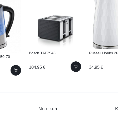
Bosch TAT7S45
Russell Hobbs 2
850-70
104.95
€
34.95
€
Noteikumi
K