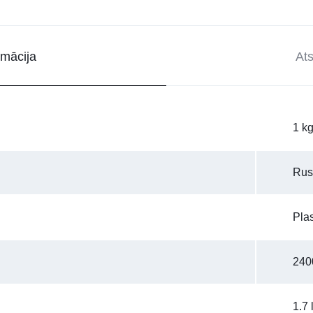
rmācija
At
1 k
Rus
Pla
240
1.7 