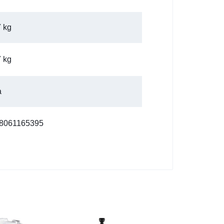
7 kg
7 kg
a
8061165395