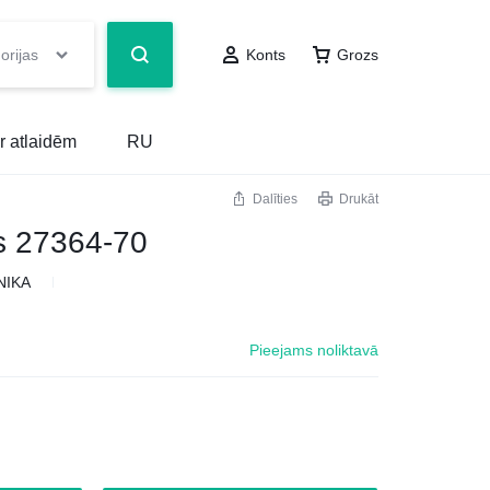
orijas
Konts
Grozs
r atlaidēm
RU
Dalīties
Drukāt
s 27364-70
NIKA
Pieejams noliktavā