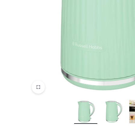
DATORTEHNIKA, PRECES
BIROJAM
KLIMATAM
SPORTAM UN ATPŪTAI
MĀJĀM UN DĀRZAM
SILTUMNĪCAS UN TO PIEDERUMI
CELTNIECĪBA