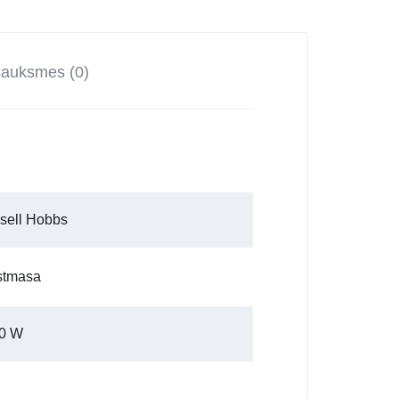
sauksmes (0)
g
sell Hobbs
stmasa
0 W
l