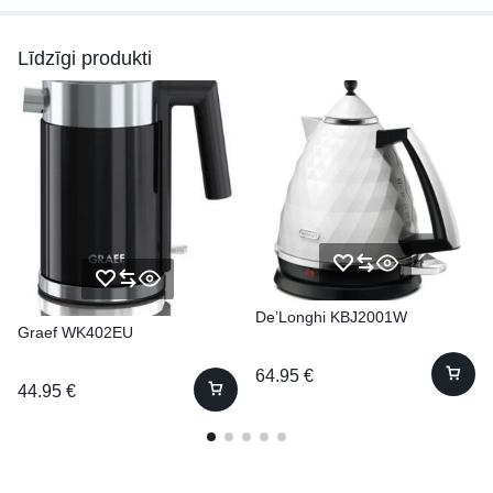
Līdzīgi produkti
De’Longhi KBJ2001W
Graef WK402EU
64.95
€
44.95
€