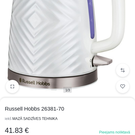
1/3
Russell Hobbs 26381-70
iekš
MAZĀ SADZĪVES TEHNIKA
41.83
€
Pieejams noliktavā