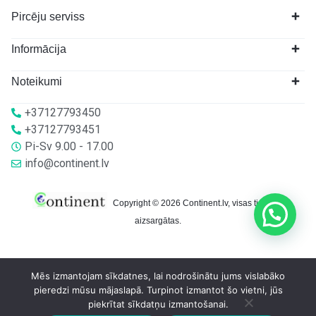
Pircēju serviss
Informācija
Noteikumi
+37127793450
+37127793451
Pi-Sv 9.00 - 17.00
info@continent.lv
Copyright © 2026 Continent.lv, visas tiesības
aizsargātas.
Mēs izmantojam sīkdatnes, lai nodrošinātu jums vislabāko
pieredzi mūsu mājaslapā. Turpinot izmantot šo vietni, jūs
piekrītat sīkdatņu izmantošanai.