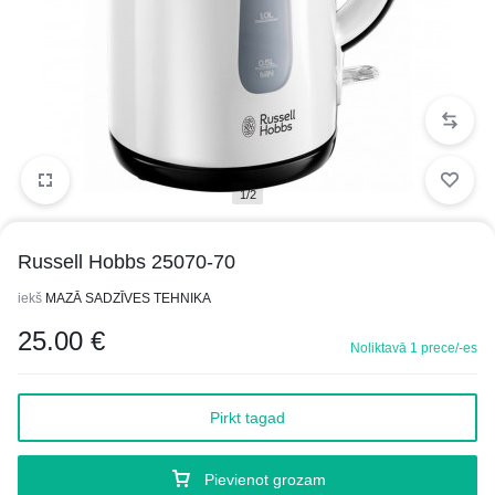
1/2
Russell Hobbs 25070-70
iekš
MAZĀ SADZĪVES TEHNIKA
25.00
€
Noliktavā 1 prece/-es
Pirkt tagad
Pievienot grozam