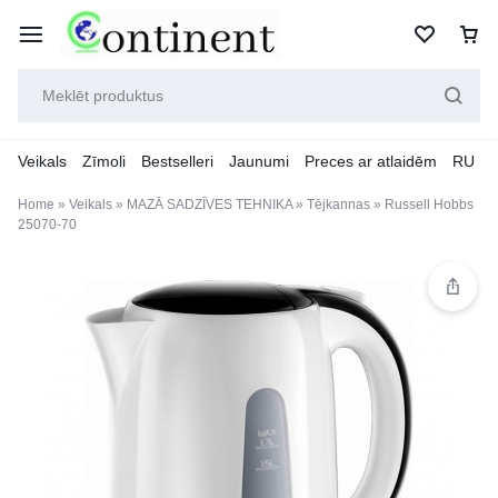
Veikals
Zīmoli
Bestselleri
Jaunumi
Preces ar atlaidēm
RU
Home
»
Veikals
»
MAZĀ SADZĪVES TEHNIKA
»
Tējkannas
»
Russell Hobbs
25070-70