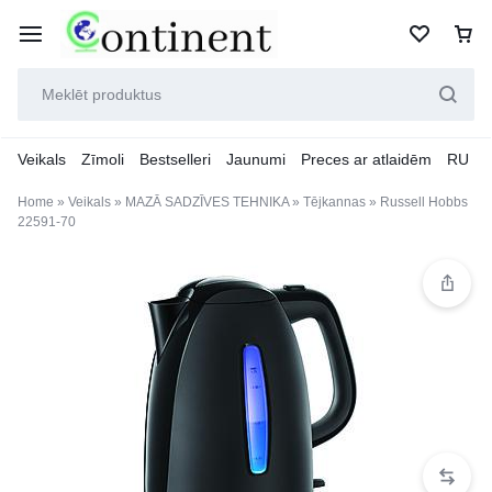
Veikals
Zīmoli
Bestselleri
Jaunumi
Preces ar atlaidēm
RU
Home
»
Veikals
»
MAZĀ SADZĪVES TEHNIKA
»
Tējkannas
»
Russell Hobbs
22591-70