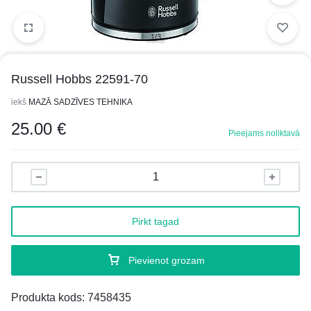
1/3
Russell Hobbs 22591-70
iekš
MAZĀ SADZĪVES TEHNIKA
25.00
€
Pieejams noliktavā
Pirkt tagad
Pievienot grozam
Produkta kods:
7458435