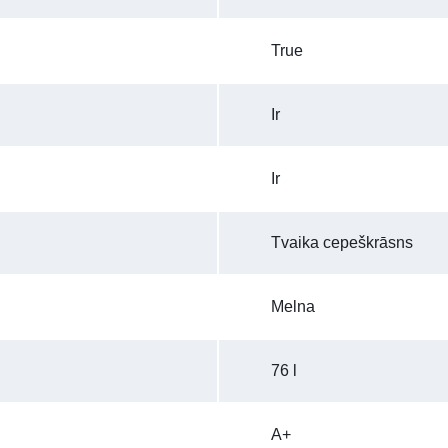
True
Ir
Ir
Tvaika cepeškrāsns
Melna
76 l
A+