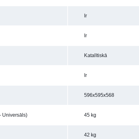
Ir
Ir
Katalītiskā
Ir
596x595x568
 Universāls)
45 kg
42 kg