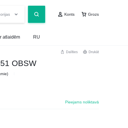
orijas
Konts
Grozs
r atlaidēm
RU
Dalīties
Drukāt
151 OBSW
amie)
Pieejams noliktavā