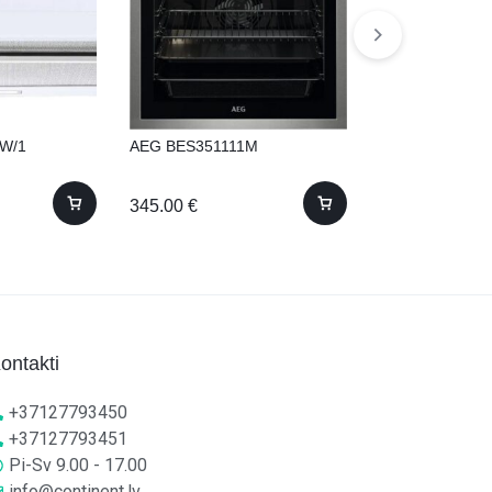
2W/1
AEG BES351111M
ELECTROLUX 
(Iebūvējams) ! 
345.00
€
810.00
€
ontakti
+37127793450
+37127793451
Pi-Sv 9.00 - 17.00
info@continent.lv