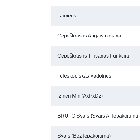
Taimeris
Cepeškrāsns Apgaismošana
Cepeškrāsns Tīrīšanas Funkcija
Teleskopiskās Vadotnes
Izmēri Mm (AxPxDz)
BRUTO Svars (Svars Ar Iepakojumu -
Svars (bez Iepakojuma)