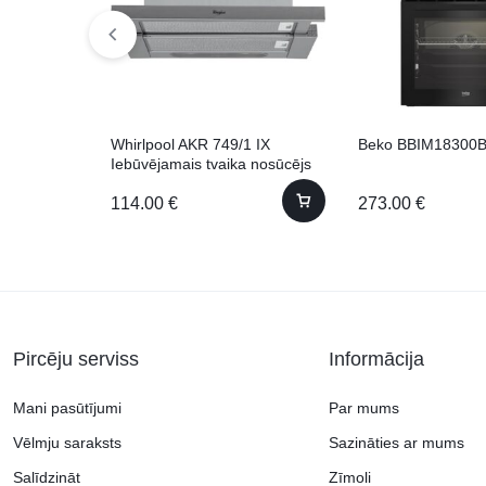
Whirlpool AKR 749/1 IX
Beko BBIM18300
Iebūvējamais tvaika nosūcējs
114.00
€
273.00
€
Pircēju serviss
Informācija
Mani pasūtījumi
Par mums
Vēlmju saraksts
Sazināties ar mums
Salīdzināt
Zīmoli