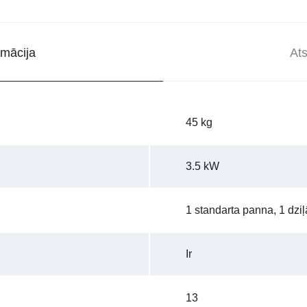
rmācija
At
45 kg
3.5 kW
1 standarta panna, 1 dziļ
Ir
13