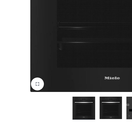
DATORTEHNIKA, PRECES
BIROJAM
KLIMATAM
SPORTAM UN ATPŪTAI
MĀJĀM UN DĀRZAM
SILTUMNĪCAS UN TO PIEDERUMI
CELTNIECĪBA