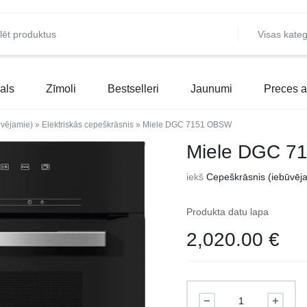
Visas kateg
als
Zīmoli
Bestselleri
Jaunumi
Preces a
ūvējamie)
»
Elektriskās cepeškrāsnis
»
Miele DGC 7151 OBSW
Miele DGC 7
iekš
Cepeškrāsnis (iebūvēj
Produkta datu lapa
2,020.00
€