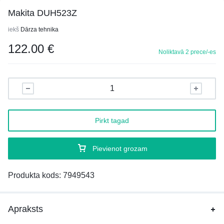
Makita DUH523Z
iekš
Dārza tehnika
122.00
€
Noliktavā 2 prece/-es
Pirkt tagad
Pievienot grozam
Produkta kods:
7949543
Apraksts