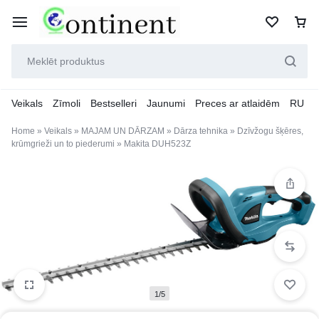
Veikals
Zīmoli
Bestselleri
Jaunumi
Preces ar atlaidēm
RU
Home
»
Veikals
»
MAJAM UN DĀRZAM
»
Dārza tehnika
»
Dzīvžogu šķēres,
krūmgrieži un to piederumi
»
Makita DUH523Z
1/5