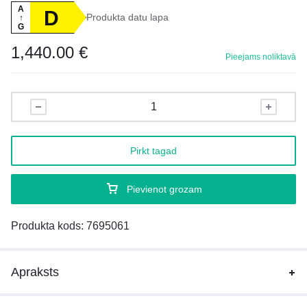
A
D
Produkta datu lapa
↑
G
1,440.00
€
Pieejams noliktavā
Pirkt tagad
Pievienot grozam
Produkta kods:
7695061
Apraksts