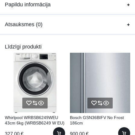
Papildu informācija
Atsauksmes (0)
Līdzīgi produkti
Whirlpool WRBSB6249WEU
Bosch GSN36BIFV No Frost
43cm 6kg (WRBSB6249 W EU)
186cm
327.00
€
900.00
€