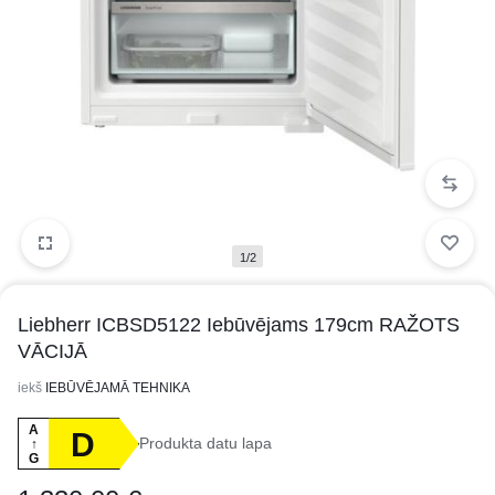
1/2
Liebherr ICBSD5122 Iebūvējams 179cm RAŽOTS
VĀCIJĀ
iekš
IEBŪVĒJAMĀ TEHNIKA
A
D
Produkta datu lapa
↑
G