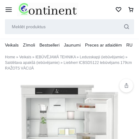
Veikals
Zīmoli
Bestselleri
Jaunumi
Preces ar atlaidēm
RU
Home
»
Veikals
»
IEBŪVĒJAMĀ TEHNIKA
»
Ledusskapji (iebūvējamie)
»
Saldētava apakšā (iebūvējamie)
»
Liebherr ICBSD5122 Iebūvējams 179cm
RAŽOTS VĀCIJĀ