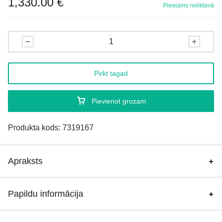
1,330.00
€
Pieejams noliktavā
Pirkt tagad
Pievienot grozam
Produkta kods:
7319167
Apraksts
Papildu informācija