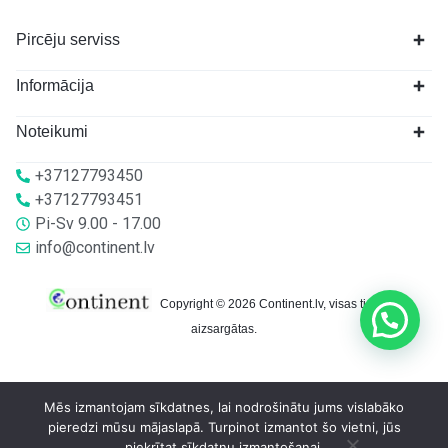
Pircēju serviss
Informācija
Noteikumi
+37127793450
+37127793451
Pi-Sv 9.00 - 17.00
info@continent.lv
Copyright © 2026 Continent.lv, visas tiesības
aizsargātas.
Mēs izmantojam sīkdatnes, lai nodrošinātu jums vislabāko
pieredzi mūsu mājaslapā. Turpinot izmantot šo vietni, jūs
piekrītat sīkdatņu izmantošanai.