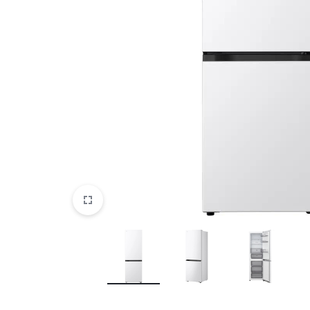
DATORTEHNIKA, PRECES
BIROJAM
KLIMATAM
SPORTAM UN ATPŪTAI
MĀJĀM UN DĀRZAM
SILTUMNĪCAS UN TO PIEDERUMI
CELTNIECĪBA