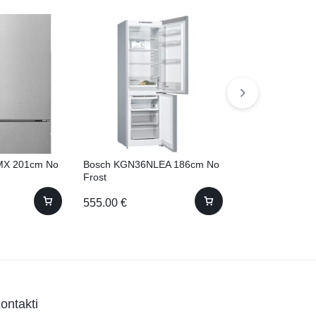
X 201cm No
Bosch KGN36NLEA 186cm No
Samsung RB38
Frost
203cm No Frost
555.00
€
820.00
€
ontakti