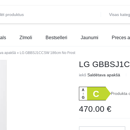
Visas kateg
als
Zīmoli
Bestselleri
Jaunumi
Preces a
va apakšā
»
LG GBBSJ1CCSW 186cm No Frost
LG GBBSJ1C
iekš
Saldētava apakšā
A
C
Produkta 
↑
G
470.00
€