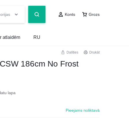
orijas
Konts
Grozs
r atlaidēm
RU
Dalīties
Drukāt
CSW 186cm No Frost
datu lapa
Pieejams noliktavā