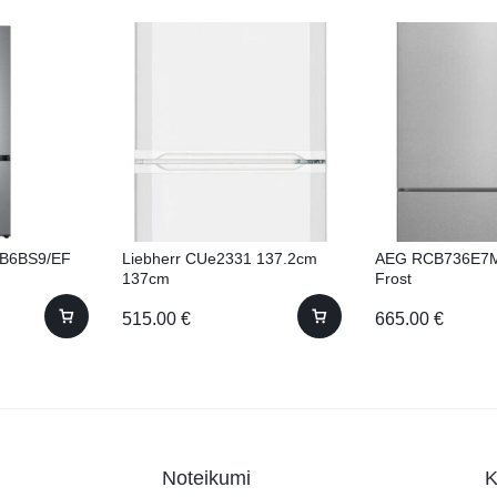
B6BS9/EF
Liebherr CUe2331 137.2cm
AEG RCB736E7M
137cm
Frost
515.00
€
665.00
€
Noteikumi
K