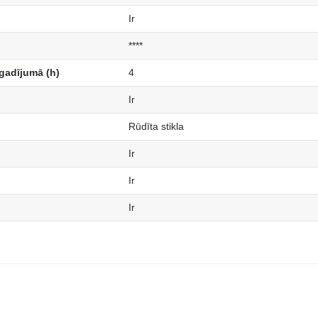
Ir
****
gadījumā (h)
4
Ir
Rūdīta stikla
Ir
Ir
Ir