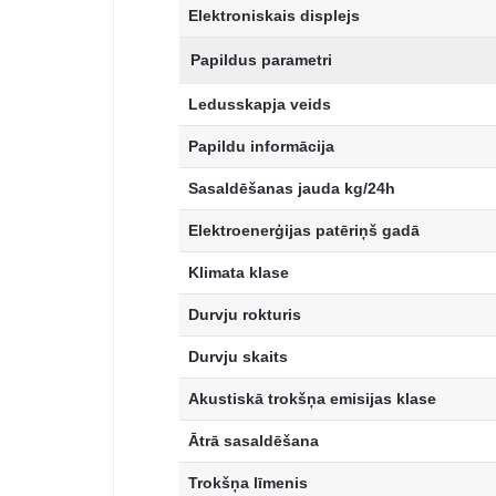
Elektroniskais displejs
Papildus parametri
Ledusskapja veids
Papildu informācija
Sasaldēšanas jauda kg/24h
Elektroenerģijas patēriņš gadā
Klimata klase
Durvju rokturis
Durvju skaits
Akustiskā trokšņa emisijas klase
Ātrā sasaldēšana
Trokšņa līmenis