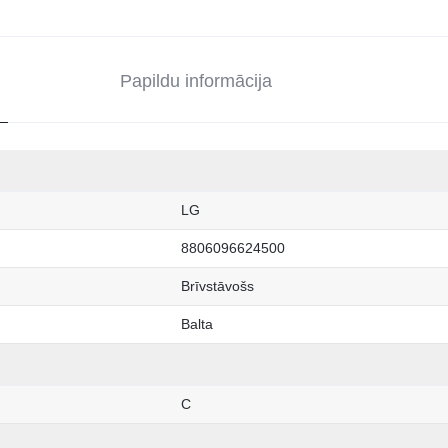
Papildu informācija
LG
8806096624500
Brīvstāvošs
Balta
C