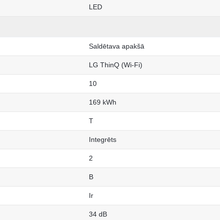
LED
Saldētava apakšā
LG ThinQ (Wi-Fi)
10
169 kWh
T
Integrēts
2
B
Ir
34 dB