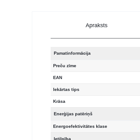
Apraksts
Pamatinformācija
Preču zīme
EAN
Iekārtas tips
Krāsa
Enerģijas patēriņš
Energoefektivitātes klase
Ietilpība