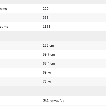
lpums
220 l
333 l
lpums
113 l
186 cm
59.7 cm
67.4 cm
69 kg
76 kg
Skārienvadība