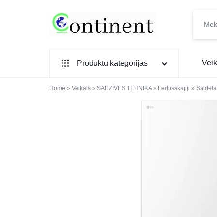
CONTINENT.LV
SADZĪVES
Veik
Produktu kategorijas
PREČU
INTERNETVEIKALS
Home
SADZĪVES TEHNIKA
»
Veikals
»
SADZĪVES TEHNIKA
»
Ledusskapji
»
Saldēta
IEBŪVĒJAMĀ TEHNIKA
MAZĀ SADZĪVES TEHNIKA
ELEKTRONIKA, TV
TELEFONI
VIEDPULKSTEŅI
SKAISTUMAM UN VESELĪBAI