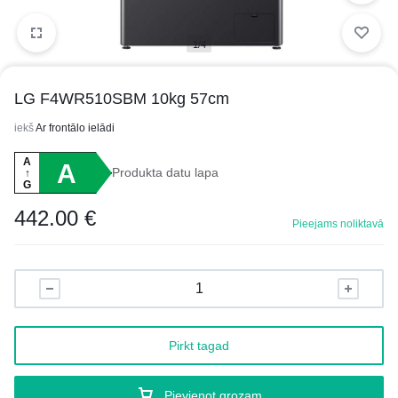
1/4
LG F4WR510SBM 10kg 57cm
iekš
Ar frontālo ielādi
A
A
Produkta datu lapa
↑
G
442.00
€
Pieejams noliktavā
Pirkt tagad
Pievienot grozam