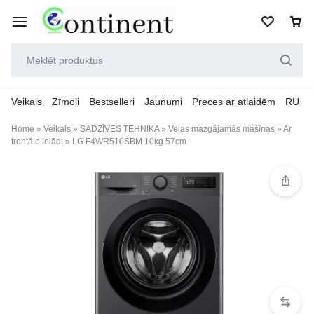
Veikals
Zīmoli
Bestselleri
Jaunumi
Preces ar atlaidēm
RU
Home
»
Veikals
»
SADZĪVES TEHNIKA
»
Veļas mazgājamās mašīnas
»
Ar
frontālo ielādi
»
LG F4WR510SBM 10kg 57cm