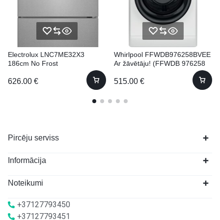
Electrolux LNC7ME32X3
Whirlpool FFWDB976258BVEE
186cm No Frost
Ar žāvētāju! (FFWDB 976258
BV EE) 60cm 9kg
626.00
€
515.00
€
Pircēju serviss
Informācija
Noteikumi
+37127793450
+37127793451