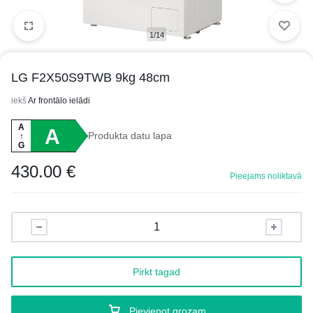
1/14
LG F2X50S9TWB 9kg 48cm
iekš
Ar frontālo ielādi
A
A
Produkta datu lapa
↑
G
430.00
€
Pieejams noliktavā
Pirkt tagad
Pievienot grozam