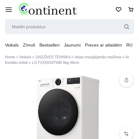
Veikals
Zīmoli
Bestselleri
Jaunumi
Preces ar atlaidēm
RU
Home
»
Veikals
»
SADZĪVES TEHNIKA
»
Veļas mazgājamās mašīnas
»
Ar
frontālo ielādi
»
LG F2X50S9TWB 9kg 48cm