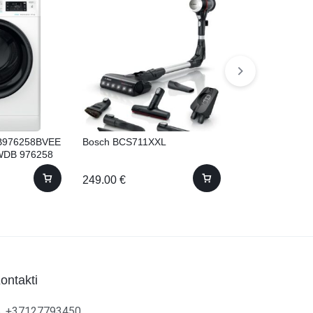
DB976258BVEE
Bosch BCS711XXL
Bosch WNA134
FWDB 976258
žāvētāju! 8kg 
g
249.00
€
760.00
€
ontakti
+37127793450