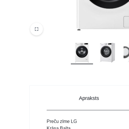
DATORTEHNIKA, PRECES
BIROJAM
KLIMATAM
SPORTAM UN ATPŪTAI
MĀJĀM UN DĀRZAM
SILTUMNĪCAS UN TO PIEDERUMI
CELTNIECĪBA
Apraksts
Preču zīme LG
Krāsa Balta