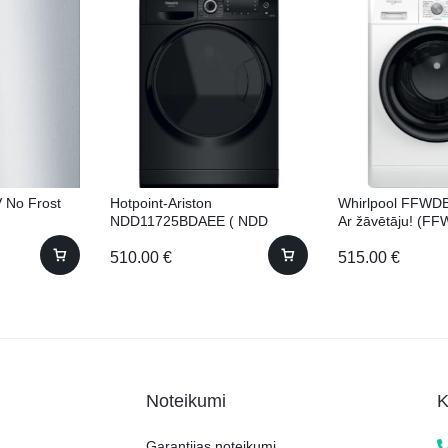
 No Frost
Hotpoint-Ariston
Whirlpool FFW
NDD11725BDAEE ( NDD
Ar žāvētāju! (F
11725 BDA EE) ar žāvētāju!
BV EE) 60cm 9k
510.00
€
515.00
€
11kg 60.5cm
Noteikumi
K
Garantijas noteikumi