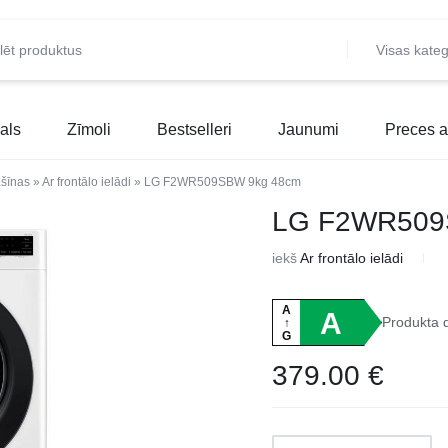
Visas kateg
als
Zīmoli
Bestselleri
Jaunumi
Preces a
šīnas
»
Ar frontālo ielādi
»
LG F2WR509SBW 9kg 48cm
LG F2WR509
iekš
Ar frontālo ielādi
A
A
Produkta 
↑
G
379.00
€