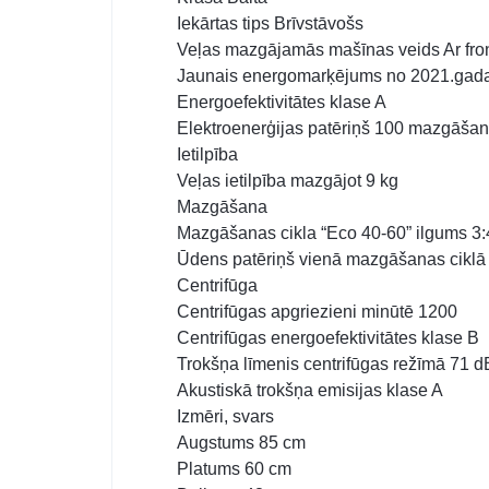
Iekārtas tips Brīvstāvošs
Veļas mazgājamās mašīnas veids Ar fron
Jaunais energomarķējums no 2021.gad
Energoefektivitātes klase A
Elektroenerģijas patēriņš 100 mazgāšan
Ietilpība
Veļas ietilpība mazgājot 9 kg
Mazgāšana
Mazgāšanas cikla “Eco 40-60” ilgums 3:
Ūdens patēriņš vienā mazgāšanas ciklā 
Centrifūga
Centrifūgas apgriezieni minūtē 1200
Centrifūgas energoefektivitātes klase B
Trokšņa līmenis centrifūgas režīmā 71 d
Akustiskā trokšņa emisijas klase A
Izmēri, svars
Augstums 85 cm
Platums 60 cm