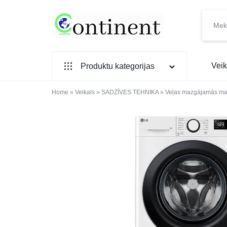
CONTINENT.LV
SADZĪVES
Veik
Produktu kategorijas
PREČU
INTERNETVEIKALS
Home
SADZĪVES TEHNIKA
»
Veikals
»
SADZĪVES TEHNIKA
»
Veļas mazgājamās ma
IEBŪVĒJAMĀ TEHNIKA
MAZĀ SADZĪVES TEHNIKA
ELEKTRONIKA, TV
TELEFONI
VIEDPULKSTEŅI
SKAISTUMAM UN VESELĪBAI