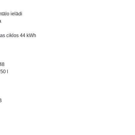
tālo ielādi
a
as ciklos 44 kWh
48
50 l
B