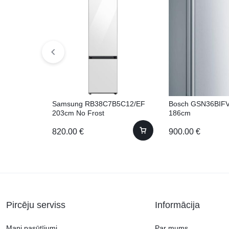
Samsung RB38C7B5C12/EF
Bosch GSN36BIFV
203cm No Frost
186cm
820.00
€
900.00
€
Pircēju serviss
Informācija
Mani pasūtījumi
Par mums