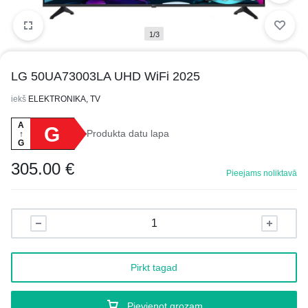
1/3
LG 50UA73003LA UHD WiFi 2025
iekš
ELEKTRONIKA, TV
A
G
Produkta datu lapa
↑
G
305.00
€
Pieejams noliktavā
Pirkt tagad
Pievienot grozam