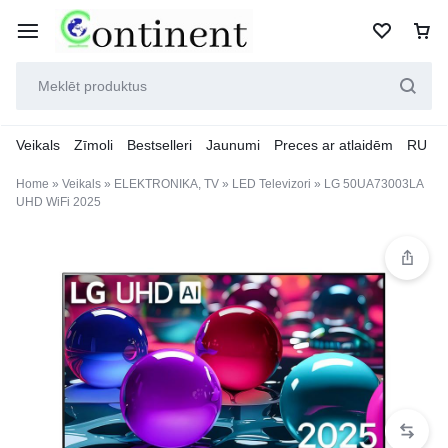
Veikals
Zīmoli
Bestselleri
Jaunumi
Preces ar atlaidēm
RU
Home
»
Veikals
»
ELEKTRONIKA, TV
»
LED Televizori
»
LG 50UA73003LA
UHD WiFi 2025