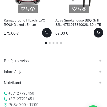
Kamado Bono Hibachi EVO
Abas Smokehouse BBQ Grill
ROUND , red , 54 cm
32L, 4751017340028, 30 x 75
x 79 cm
175.00
€
67.00
€
Pircēju serviss
Informācija
Noteikumi
+37127793450
+37127793451
Pi-Sv 9.00 - 17.00