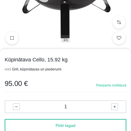
1/1
Kūpinātava Cello, 15.92 kg
iekš
Grili, kūpinātavas un piederumi
95.00
€
Pieejams noliktavā
Pirkt tagad