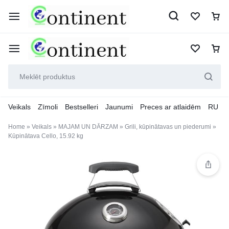
Veikals
Zīmoli
Bestselleri
Jaunumi
Preces ar atlaidēm
RU
Home
»
Veikals
»
MAJAM UN DĀRZAM
»
Grili, kūpinātavas un piederumi
»
Kūpinātava Cello, 15.92 kg