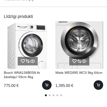
Līdzīgi produkti
Bosch WNA134B0SN Ar
Miele WEG895 WCS 9kg 64cm
žāvētāju! 59cm 8kg
775.00
€
1,395.00
€