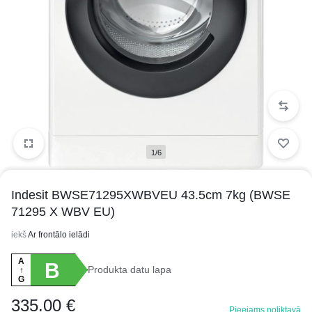
1/6
Indesit BWSE71295XWBVEU 43.5cm 7kg (BWSE
71295 X WBV EU)
iekš
Ar frontālo ielādi
A
B
Produkta datu lapa
↑
G
335.00
€
Pieejams noliktavā