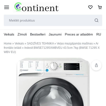
Veikals
Zīmoli
Bestselleri
Jaunumi
Preces ar atlaidēm
RU
Home
»
Veikals
»
SADZĪVES TEHNIKA
»
Veļas mazgājamās mašīnas
»
Ar
frontālo ielādi
»
Indesit BWSE71295XWBVEU 43.5cm 7kg (BWSE 71295 X
WBV EU)