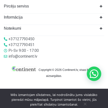
Pircēju serviss
Informācija
Noteikumi
+37127793450
+37127793451
Pi-Sv 9.00 - 17.00
info@continent.lv
Copyright © 2026 Continent.lv, visas tiesības
aizsargātas.
Mēs izmantojam sīkdatnes, lai nodrošinātu jums vislabāko
pieredzi mūsu mājaslapā. Turpinot izmantot šo vietni, jūs
piekrītat sīkdatņu izmantošanai.