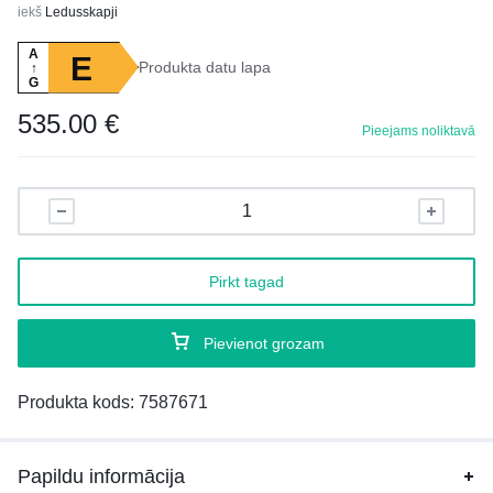
iekš
Ledusskapji
A
E
Produkta datu lapa
↑
G
535.00
€
Pieejams noliktavā
Pirkt tagad
Pievienot grozam
Produkta kods:
7587671
Papildu informācija