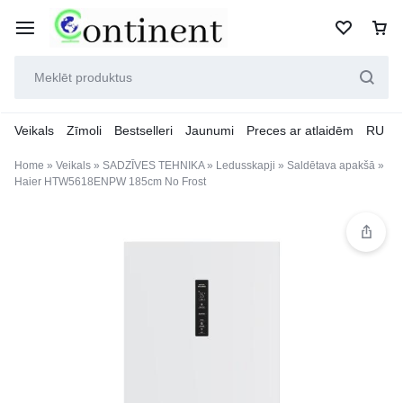
Veikals
Zīmoli
Bestselleri
Jaunumi
Preces ar atlaidēm
RU
Home
»
Veikals
»
SADZĪVES TEHNIKA
»
Ledusskapji
»
Saldētava apakšā
»
Haier HTW5618ENPW 185cm No Frost