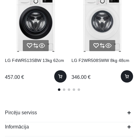
LG F4WR513SBW 13kg 62cm
LG F2WR508SWW 8kg 48cm
457.00
€
346.00
€
Pircēju serviss
Informācija