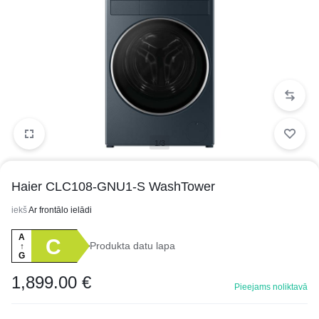
1/3
Haier CLC108-GNU1-S WashTower
iekš
Ar frontālo ielādi
A
C
Produkta datu lapa
↑
G
1,899.00
€
Pieejams noliktavā