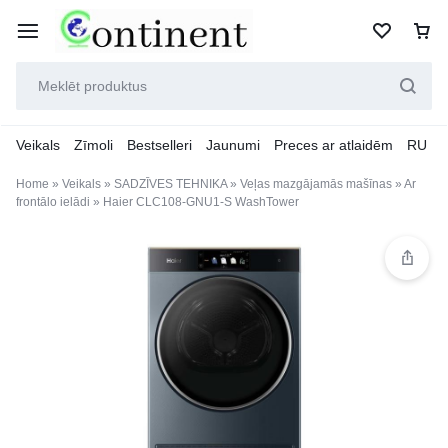
Veikals
Zīmoli
Bestselleri
Jaunumi
Preces ar atlaidēm
RU
Home
»
Veikals
»
SADZĪVES TEHNIKA
»
Veļas mazgājamās mašīnas
»
Ar
frontālo ielādi
»
Haier CLC108-GNU1-S WashTower