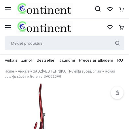
Veikals
Zīmoli
Bestselleri
Jaunumi
Preces ar atlaidēm
RU
Home
»
Veikals
»
SADZĪVES TEHNIKA
»
Putekļu sūcēji, tīrītāji
»
Rokas
putekļu sūcēji
»
Gorenje SVC216FR