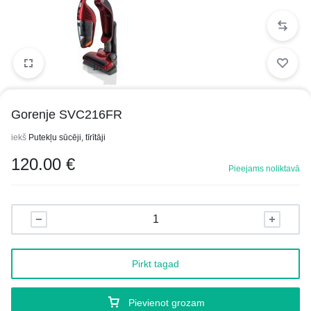
1/1
Gorenje SVC216FR
iekš
Putekļu sūcēji, tīrītāji
120.00
€
Pieejams noliktavā
Pirkt tagad
Pievienot grozam