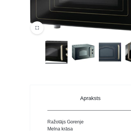
DATORTEHNIKA, PRECES
BIROJAM
KLIMATAM
SPORTAM UN ATPŪTAI
MĀJĀM UN DĀRZAM
SILTUMNĪCAS UN TO PIEDERUMI
CELTNIECĪBA
Apraksts
Ražotājs Gorenje
Melna krāsa