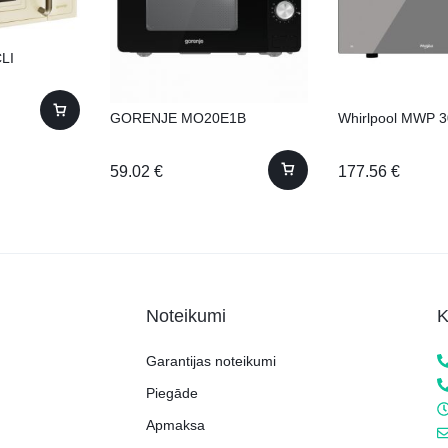
LI
GORENJE MO20E1B
Whirlpool MWP 
59.02
€
177.56
€
Noteikumi
K
Garantijas noteikumi
Piegāde
Apmaksa