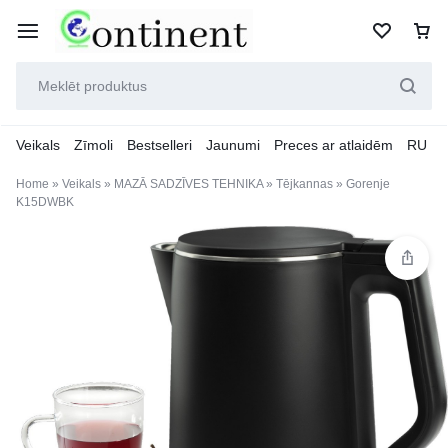
Veikals
Zīmoli
Bestselleri
Jaunumi
Preces ar atlaidēm
RU
Home
»
Veikals
»
MAZĀ SADZĪVES TEHNIKA
»
Tējkannas
»
Gorenje
K15DWBK