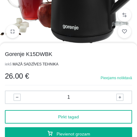
1/4
Gorenje K15DWBK
iekš
MAZĀ SADZĪVES TEHNIKA
26.00
€
Pieejams noliktavā
Pirkt tagad
Pievienot grozam