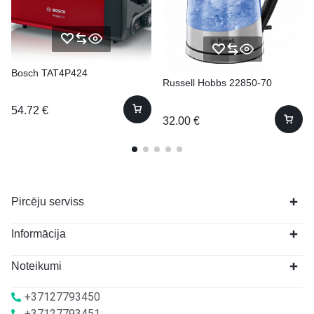
Bosch TAT4P424
Russell Hobbs 22850-70
54.72
€
32.00
€
Pircēju serviss
Informācija
Noteikumi
+37127793450
+37127793451