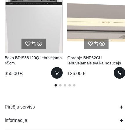
Beko BDIS38120Q Iebūvējama
Gorenje BHP62CLI
45cm
Iebūvējamais tvaika nosūcējs
350.00
€
126.00
€
Pircēju serviss
Informācija