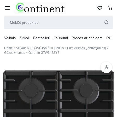
Veikals
Zīmoli
Bestselleri
Jaunumi
Preces ar atlaidēm
RU
Home
»
Veikals
»
IEBŪVĒJAMĀ TEHNIKA
»
Plīts virsmas (iebūvējamās)
»
Gāzes virsmas
»
Gorenje GTW642SYB