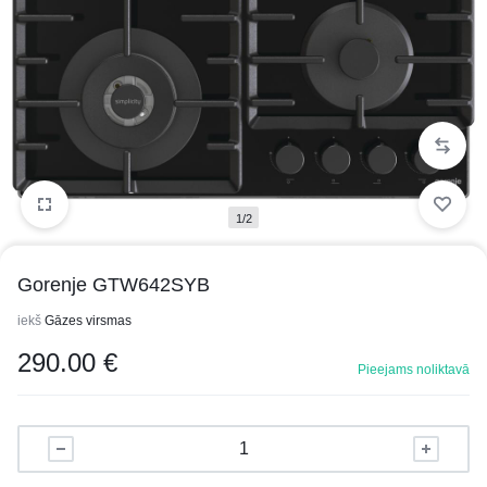
1/2
Gorenje GTW642SYB
iekš
Gāzes virsmas
290.00
€
Pieejams noliktavā