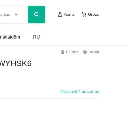
orijas
Konts
Grozs
r atlaidēm
RU
Dalīties
Drukāt
N1WYHSK6
Noliktavā 4 prece/-es