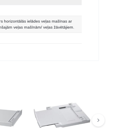
irs horizontālās ielādes veļas mašīnas ar
umšajām veļas mašīnām/ veļas žāvētājiem.