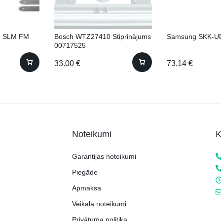
2 SLM FM
Bosch WTZ27410 Stiprinājums
Samsung SKK-
00717525
33.00
€
73.14
€
Noteikumi
K
Garantijas noteikumi
Piegāde
Apmaksa
Veikala noteikumi
Privātuma politika