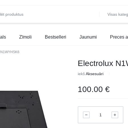
Visas kateg
als
Zīmoli
Bestselleri
Jaunumi
Preces a
ux N1WYHSK6
Electrolux 
iekš
Aksesuāri
100.00
€