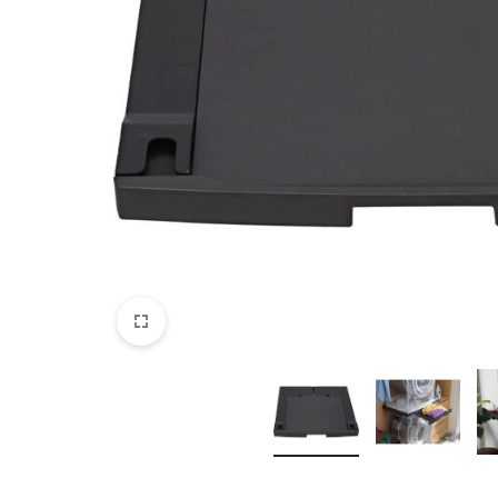
DATORTEHNIKA, PRECES
BIROJAM
KLIMATAM
SPORTAM UN ATPŪTAI
MĀJĀM UN DĀRZAM
SILTUMNĪCAS UN TO PIEDERUMI
CELTNIECĪBA