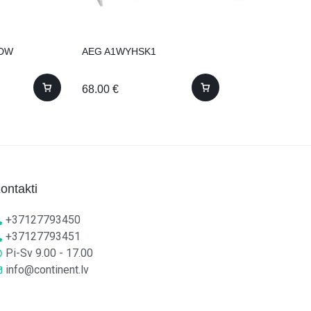
Bosch WTZ275
27500 )
114.00
€
UDW
AEG A1WYHSK1
68.00
€
ontakti
+37127793450
+37127793451
Pi-Sv 9.00 - 17.00
info@continent.lv