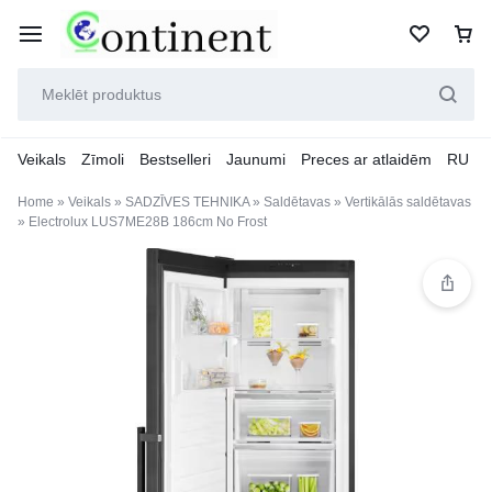
Veikals
Zīmoli
Bestselleri
Jaunumi
Preces ar atlaidēm
RU
Home
»
Veikals
»
SADZĪVES TEHNIKA
»
Saldētavas
»
Vertikālās saldētavas
»
Electrolux LUS7ME28B 186cm No Frost