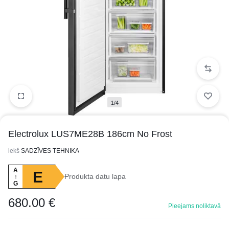
1/4
Electrolux LUS7ME28B 186cm No Frost
iekš
SADZĪVES TEHNIKA
A
E
Produkta datu lapa
↑
G
680.00
€
Pieejams noliktavā