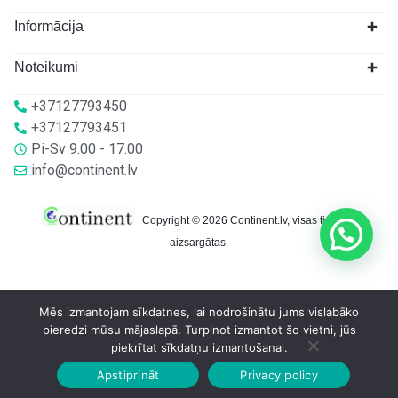
Informācija
Noteikumi
+37127793450
+37127793451
Pi-Sv 9.00 - 17.00
info@continent.lv
Copyright © 2026 Continent.lv, visas tiesības
aizsargātas.
Mēs izmantojam sīkdatnes, lai nodrošinātu jums vislabāko
pieredzi mūsu mājaslapā. Turpinot izmantot šo vietni, jūs
piekrītat sīkdatņu izmantošanai.
Apstiprināt
Privacy policy
Sākumlapa
Veikalā
Grozs
Konts