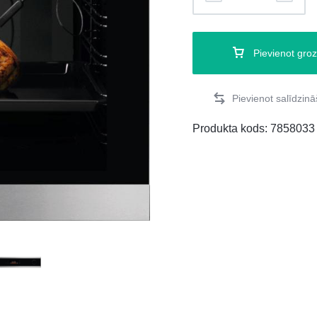
Pievienot gro
Produkta kods:
7858033