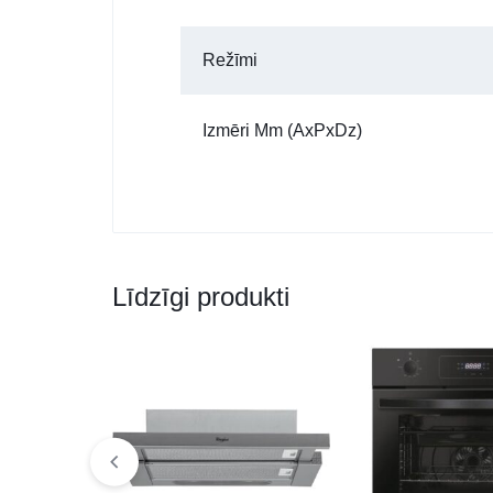
Režīmi
Izmēri Mm (AxPxDz)
Līdzīgi produkti