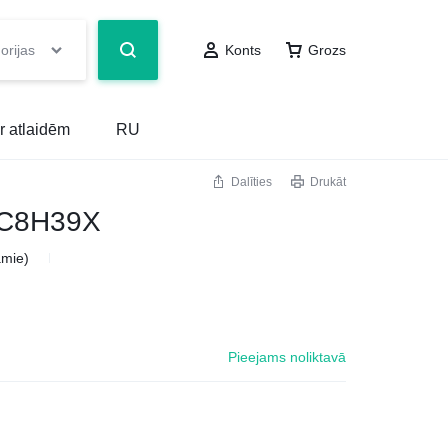
orijas
Konts
Grozs
r atlaidēm
RU
Dalīties
Drukāt
OC8H39X
amie)
Pieejams noliktavā