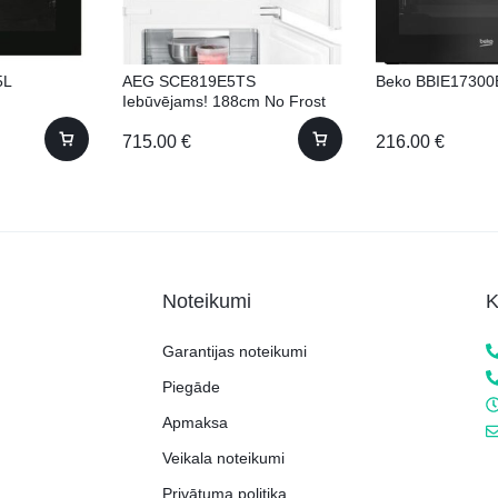
5L
AEG SCE819E5TS
Beko BBIE17300
Iebūvējams! 188cm No Frost
715.00
€
216.00
€
Noteikumi
K
Garantijas noteikumi
Piegāde
Apmaksa
Veikala noteikumi
Privātuma politika