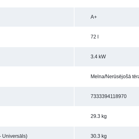
A+
72 l
3.4 kW
Melna/Nerūsējošā tē
7333394118970
29.3 kg
 Universāls)
30.3 kg