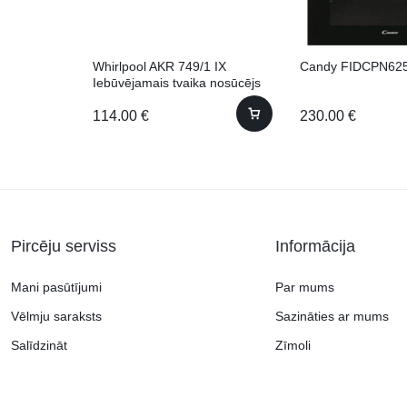
Whirlpool AKR 749/1 IX
Candy FIDCPN62
Iebūvējamais tvaika nosūcējs
114.00
€
230.00
€
Pircēju serviss
Informācija
Mani pasūtījumi
Par mums
Vēlmju saraksts
Sazināties ar mums
Salīdzināt
Zīmoli