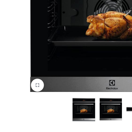
DATORTEHNIKA, PRECES
BIROJAM
KLIMATAM
SPORTAM UN ATPŪTAI
MĀJĀM UN DĀRZAM
SILTUMNĪCAS UN TO PIEDERUMI
CELTNIECĪBA