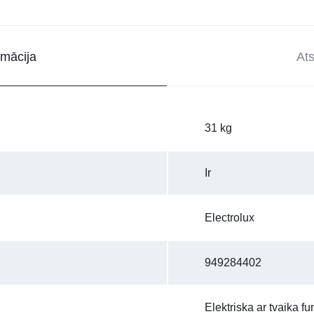
rmācija
At
31 kg
Ir
Electrolux
949284402
Elektriska ar tvaika fu