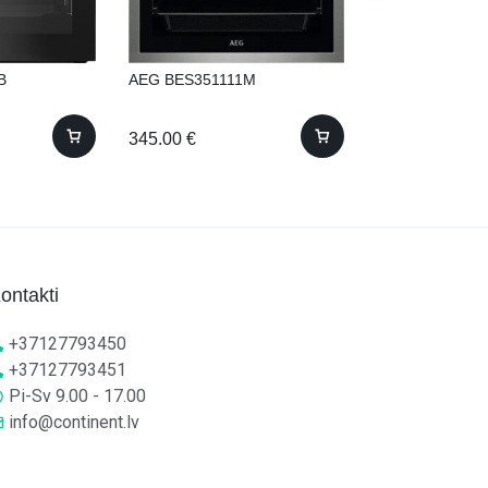
B
AEG BES351111M
Liebherr IRd40
Iebūvējams! 1
345.00
€
1,220.00
€
ontakti
+37127793450
+37127793451
Pi-Sv 9.00 - 17.00
info@continent.lv