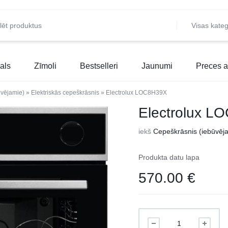
Visas kateg
als
Zīmoli
Bestselleri
Jaunumi
Preces a
ūvējamie)
»
Elektriskās cepeškrāsnis
»
Electrolux LOC8H39X
Electrolux L
iekš
Cepeškrāsnis (iebūvēj
Produkta datu lapa
570.00
€