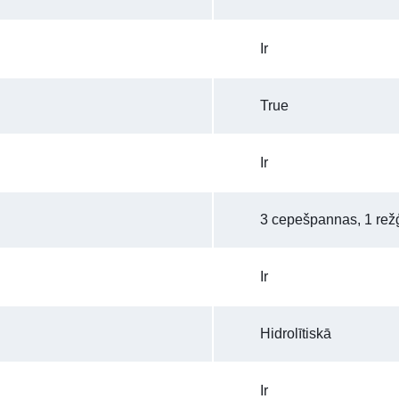
Ir
True
Ir
3 cepešpannas, 1 rež
Ir
Hidrolītiskā
Ir