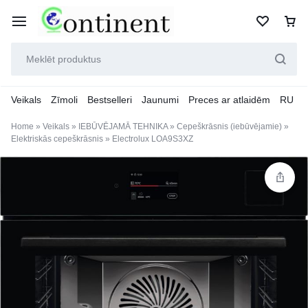
Veikals
Zīmoli
Bestselleri
Jaunumi
Preces ar atlaidēm
RU
Home
»
Veikals
»
IEBŪVĒJAMĀ TEHNIKA
»
Cepeškrāsnis (iebūvējamie)
»
Elektriskās cepeškrāsnis
»
Electrolux LOA9S3XZ