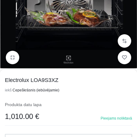
1/3
Electrolux LOA9S3XZ
iekš
Cepeškrāsnis (iebūvējamie)
Produkta datu lapa
1,010.00
€
Pieejams noliktavā