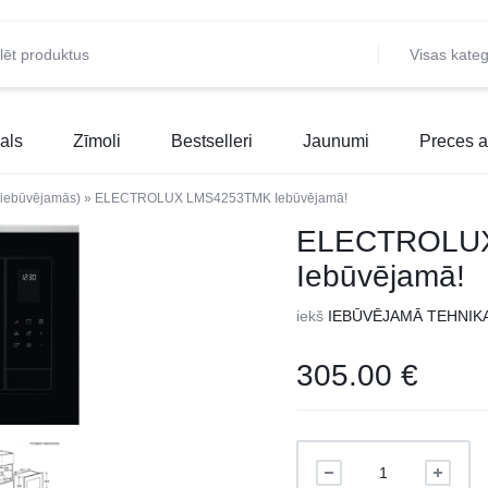
Visas kateg
als
Zīmoli
Bestselleri
Jaunumi
Preces a
 (iebūvējamās)
»
ELECTROLUX LMS4253TMK Iebūvējamā!
ELECTROLU
Iebūvējamā!
iekš
IEBŪVĒJAMĀ TEHNIK
305.00
€