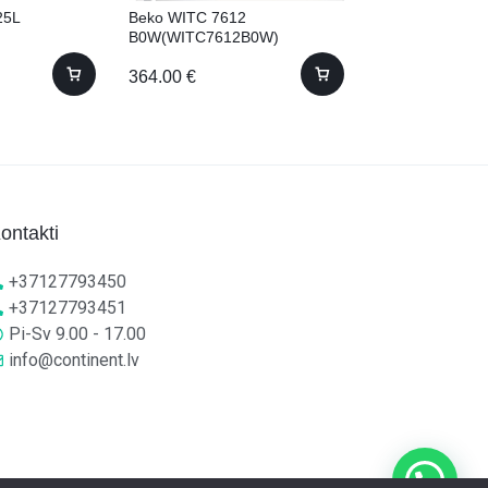
25L
Beko WITC 7612
AEG SCE819E
B0W(WITC7612B0W)
Iebūvējams! 18
Iebūvējama 7kg 57cm
364.00
€
715.00
€
ontakti
+37127793450
+37127793451
Pi-Sv 9.00 - 17.00
info@continent.lv