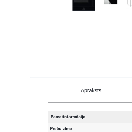
DATORTEHNIKA, PRECES
BIROJAM
KLIMATAM
SPORTAM UN ATPŪTAI
MĀJĀM UN DĀRZAM
SILTUMNĪCAS UN TO PIEDERUMI
CELTNIECĪBA
Apraksts
Pamatinformācija
Preču zīme