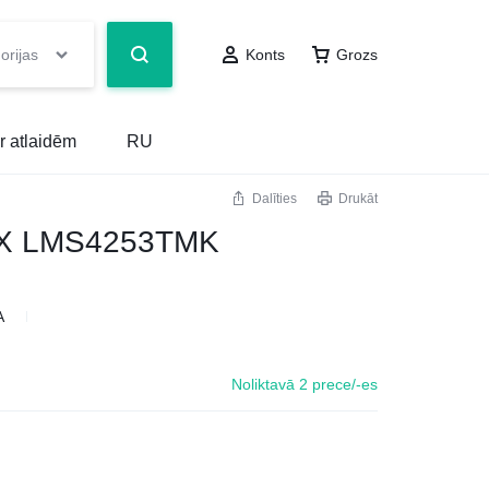
orijas
Konts
Grozs
r atlaidēm
RU
Dalīties
Drukāt
X LMS4253TMK
A
Noliktavā 2 prece/-es