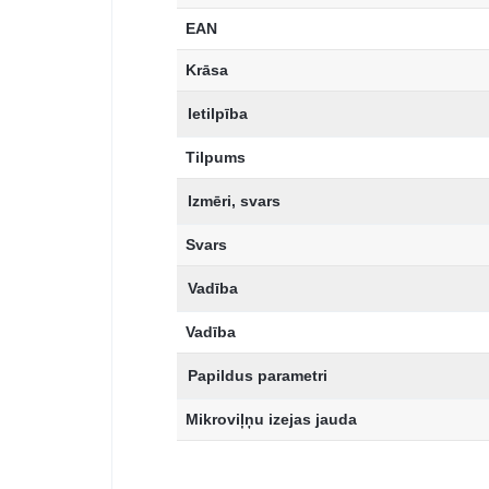
EAN
Krāsa
Ietilpība
Tilpums
Izmēri, svars
Svars
Vadība
Vadība
Papildus parametri
Mikroviļņu izejas jauda