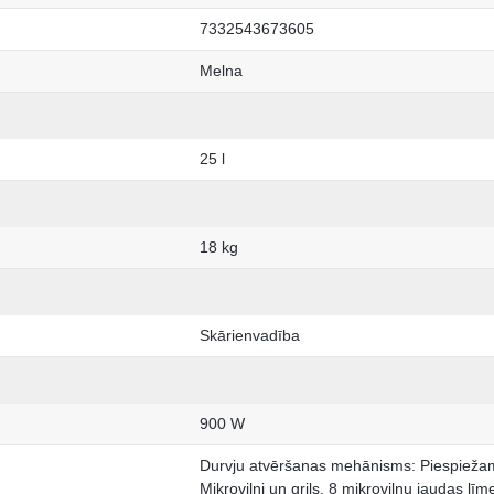
7332543673605
Melna
25 l
18 kg
Skārienvadība
900 W
Durvju atvēršanas mehānisms: Piespiežam
Mikroviļņi un grils. 8 mikroviļņu jaudas l