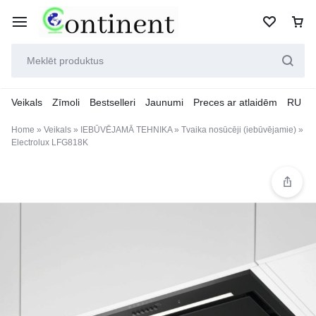
Veikals
Zīmoli
Bestselleri
Jaunumi
Preces ar atlaidēm
RU
Home
»
Veikals
»
IEBŪVĒJAMĀ TEHNIKA
»
Tvaika nosūcēji (iebūvējamie)
»
Electrolux LFG818K