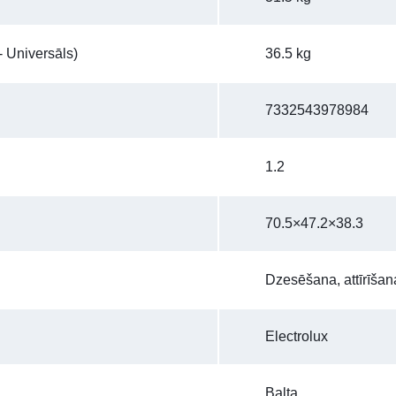
 Universāls)
36.5 kg
7332543978984
1.2
70.5×47.2×38.3
Dzesēšana, attīrīša
Electrolux
Balta