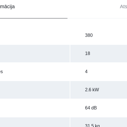
rmācija
At
380
18
es
4
2.6 kW
64 dB
31.5 kg