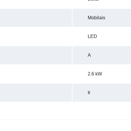
Mobilais
LED
A
2.6 kW
Ir