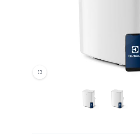
DATORTEHNIKA, PRECES
BIROJAM
KLIMATAM
SPORTAM UN ATPŪTAI
MĀJĀM UN DĀRZAM
SILTUMNĪCAS UN TO PIEDERUMI
CELTNIECĪBA