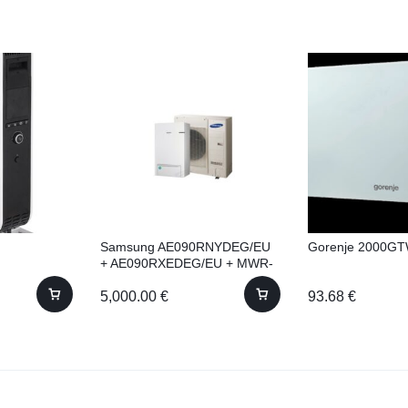
Samsung AE090RNYDEG/EU
Gorenje 2000G
+ AE090RXEDEG/EU + MWR-
WW10N Siltumsūknis
5,000.00
€
93.68
€
Komplekts Ārējais + iekšejais
bloki