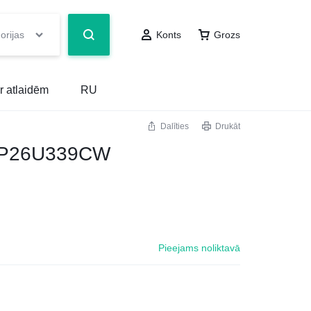
orijas
Konts
Grozs
r atlaidēm
RU
Dalīties
Drukāt
EXP26U339CW
Pieejams noliktavā