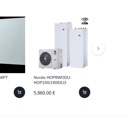
TWPT
Nordis HOP8WODU-
Samsung AE16
HOP100/190IDU3
+ AE120AXEDG
WW10KN IEKŠT
5,960.00
€
6,750.00
€
TIPA BLOKS