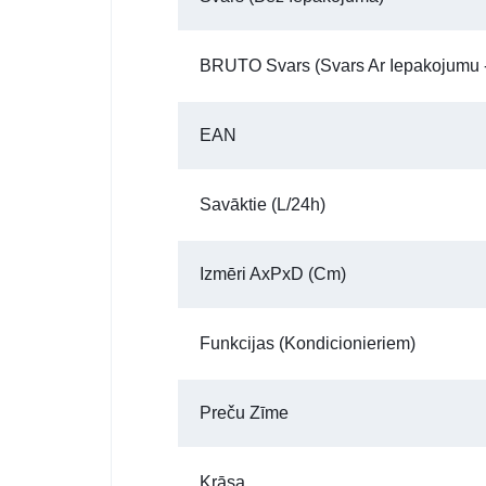
BRUTO Svars (Svars Ar Iepakojumu -
EAN
Savāktie (l/24h)
Izmēri AxPxD (cm)
Funkcijas (kondicionieriem)
Preču Zīme
Krāsa