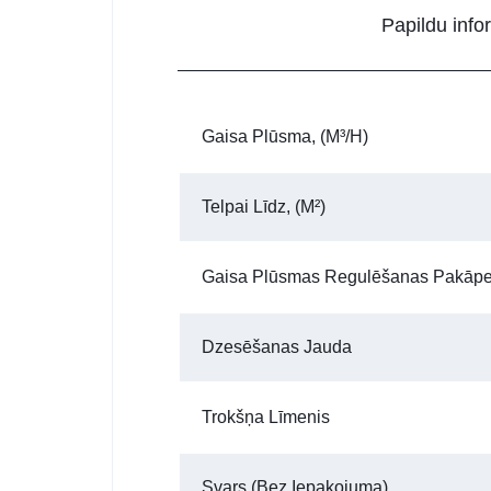
Papildu info
Gaisa Plūsma, (m³/h)
Telpai Līdz, (m²)
Gaisa Plūsmas Regulēšanas Pakāp
Dzesēšanas Jauda
Trokšņa Līmenis
Svars (bez Iepakojuma)