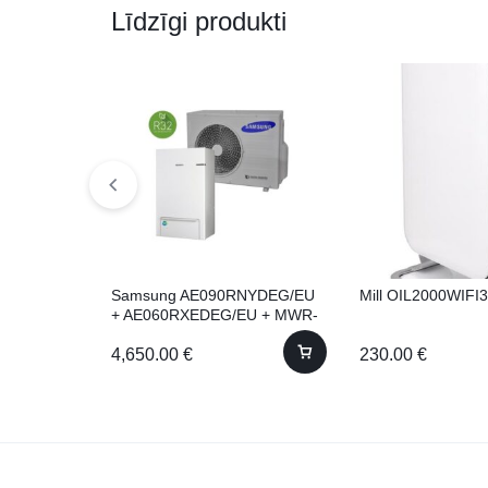
Līdzīgi produkti
Samsung AE090RNYDEG/EU
Mill OIL2000WIFI3
+ AE060RXEDEG/EU + MWR-
WW10N Siltumsūknis
4,650.00
€
230.00
€
Komplekts Ārējais + iekšejais
bloki