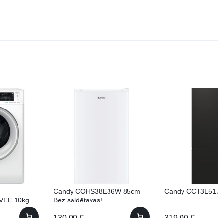
Candy COHS38E36W 85cm
Candy CCT3L51
VEE 10kg
Bez saldētavas!
130.00
€
319.00
€
SV EE)