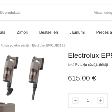
Visas kateg
als
Zīmoli
Bestselleri
Jaunumi
Preces a
»
Rokas putekļu sūcēji
»
Electrolux EP91UB21ES
Electrolux 
iekš
Putekļu sūcēji, tīrītāji
615.00
€