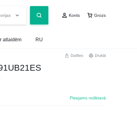
orijas
Konts
Grozs
r atlaidēm
RU
Dalīties
Drukāt
EP91UB21ES
Pieejams noliktavā