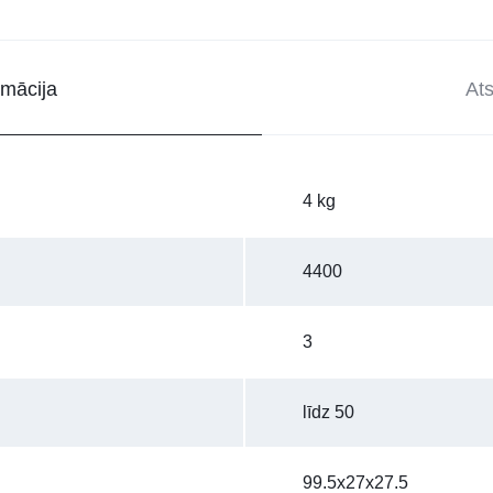
rmācija
At
4 kg
4400
3
līdz 50
99.5x27x27.5