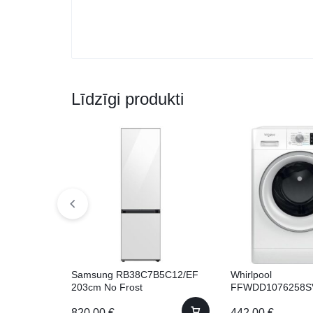
Līdzīgi produkti
Samsung RB38C7B5C12/EF
Whirlpool
203cm No Frost
FFWDD1076258S
61cm Ar žāvētāju!
820.00
€
442.00
€
(FFWDD1076258 