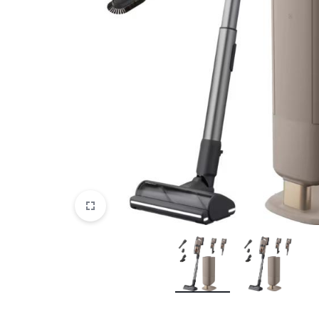
DATORTEHNIKA, PRECES
BIROJAM
KLIMATAM
SPORTAM UN ATPŪTAI
MĀJĀM UN DĀRZAM
SILTUMNĪCAS UN TO PIEDERUMI
CELTNIECĪBA