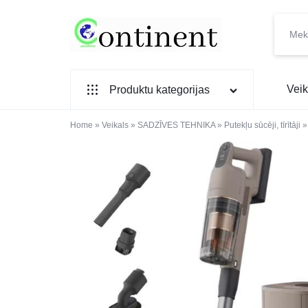
CONTINENT.LV
SADZĪVES
Veik
Produktu kategorijas
PREČU
INTERNETVEIKALS
Home
SADZĪVES TEHNIKA
»
Veikals
»
SADZĪVES TEHNIKA
»
Putekļu sūcēji, tīrītāji
IEBŪVĒJAMĀ TEHNIKA
MAZĀ SADZĪVES TEHNIKA
ELEKTRONIKA, TV
TELEFONI
VIEDPULKSTEŅI
SKAISTUMAM UN VESELĪBAI