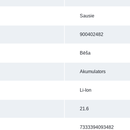
Sausie
900402482
Bēša
Akumulators
Li-Ion
21.6
7333394093482