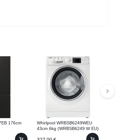
7EB 176cm
Whirlpool WRBSB6249WEU
Whirlpool WR
43cm 6kg (WRBSB6249 W EU)
43.5cm 7kg (
EU)
327.00
€
347.00
€