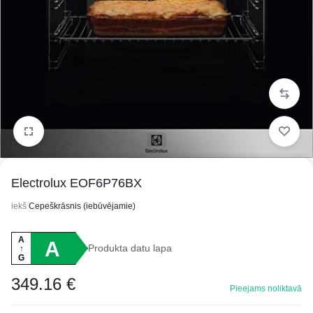
1/4
Electrolux EOF6P76BX
iekš
Cepeškrāsnis (iebūvējamie)
A
A
Produkta datu lapa
↑
G
349.16
€
Pieejams noliktavā