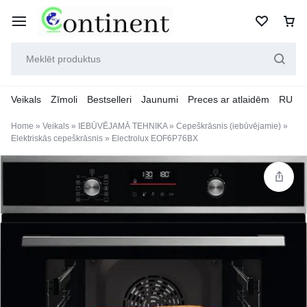
Veikals
Zīmoli
Bestselleri
Jaunumi
Preces ar atlaidēm
RU
Home
»
Veikals
»
IEBŪVĒJAMĀ TEHNIKA
»
Cepeškrāsnis (iebūvējamie)
»
Elektriskās cepeškrāsnis
»
Electrolux EOF6P76BX