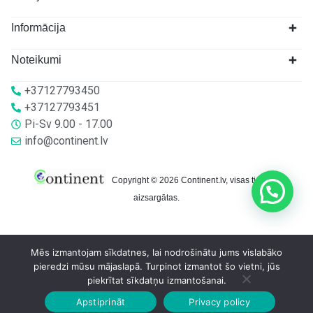
Informācija
Noteikumi
+37127793450
+37127793451
Pi-Sv 9.00 - 17.00
info@continent.lv
Copyright © 2026 Continent.lv, visas tiesības
aizsargātas.
Mēs izmantojam sīkdatnes, lai nodrošinātu jums vislabāko
pieredzi mūsu mājaslapā. Turpinot izmantot šo vietni, jūs
piekrītat sīkdatņu izmantošanai.
Apstiprināt
Privacy policy
Sākumlapa
Veikalā
Grozs
Konts