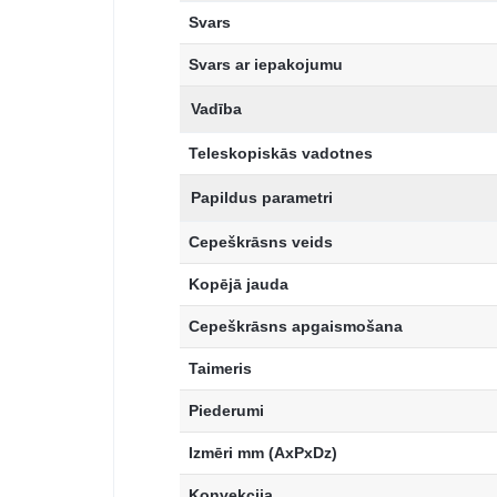
Svars
Svars ar iepakojumu
Vadība
Teleskopiskās vadotnes
Papildus parametri
Cepeškrāsns veids
Kopējā jauda
Cepeškrāsns apgaismošana
Taimeris
Piederumi
Izmēri mm (AxPxDz)
Konvekcija