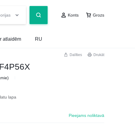
orijas
Konts
Grozs
r atlaidēm
RU
Dalīties
Drukāt
OF4P56X
amie)
datu lapa
Pieejams noliktavā