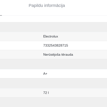
Papildu informācija
Electrolux
7332543828715
Nerūsējoša tērauda
A+
72 l