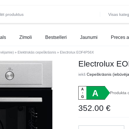
Visas kateg
als
Zīmoli
Bestselleri
Jaunumi
Preces a
ūvējamie)
»
Elektriskās cepeškrāsnis
»
Electrolux EOF4P56X
Electrolux E
iekš
Cepeškrāsnis (iebūvēj
A
A
Produkta 
↑
G
352.00
€