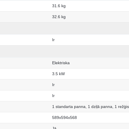
31.6 kg
32.6 kg
Ir
Elektriska
3.5 kW
Ir
Ir
1 standarta panna, 1 dziļā panna, 1 režģis
589x594x568
Jā