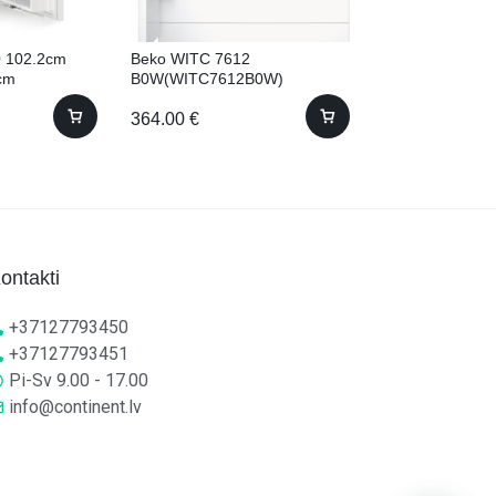
0 102.2cm
Beko WITC 7612
Liebherr ICNdi 
cm
B0W(WITC7612B0W)
Iebūvējams! 18
Iebūvējama 7kg 57cm
364.00
€
1,975.00
€
ontakti
+37127793450
+37127793451
Pi-Sv 9.00 - 17.00
info@continent.lv