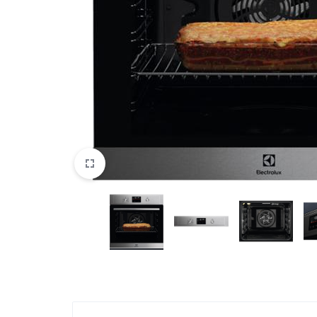
DATORTEHNIKA, PRECES
BIROJAM
KLIMATAM
SPORTAM UN ATPŪTAI
MĀJĀM UN DĀRZAM
SILTUMNĪCAS UN TO PIEDERUMI
CELTNIECĪBA