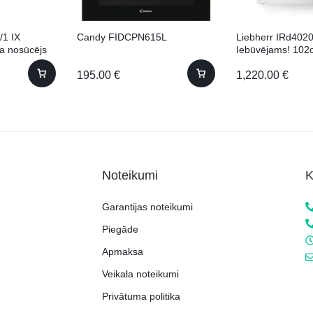
/1 IX
Candy FIDCPN615L
Liebherr IRd402
ka nosūcējs
Iebūvējams! 102
195.00
€
1,220.00
€
Noteikumi
K
Garantijas noteikumi
Piegāde
Apmaksa
Veikala noteikumi
Privātuma politika