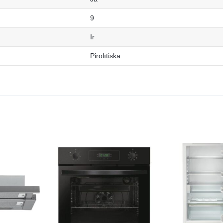
9
Ir
Pirolītiskā