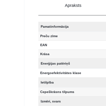
Apraksts
Pamatinformācija
Preču zīme
EAN
Krāsa
Enerģijas patēriņš
Energoefektivitātes klase
Ietilpība
Cepeškrāsns tilpums
Izmēri, svars