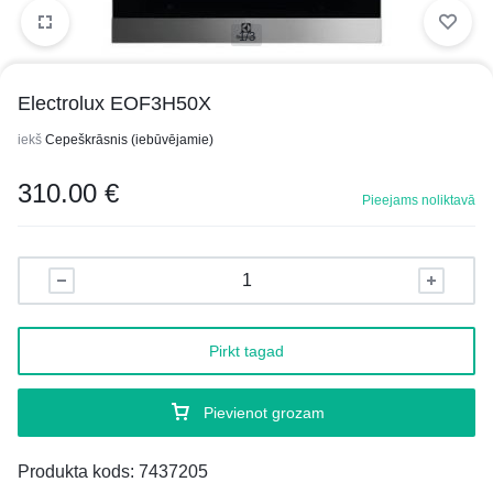
1/3
Electrolux EOF3H50X
iekš
Cepeškrāsnis (iebūvējamie)
310.00
€
Pieejams noliktavā
Pirkt tagad
Pievienot grozam
Produkta kods:
7437205