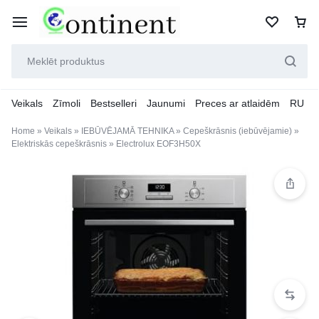
Veikals
Zīmoli
Bestselleri
Jaunumi
Preces ar atlaidēm
RU
Home
»
Veikals
»
IEBŪVĒJAMĀ TEHNIKA
»
Cepeškrāsnis (iebūvējamie)
»
Elektriskās cepeškrāsnis
»
Electrolux EOF3H50X