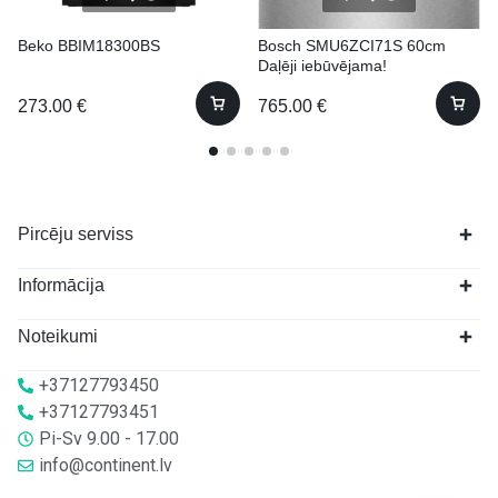
Beko BBIM18300BS
Bosch SMU6ZCI71S 60cm
Daļēji iebūvējama!
(Pabūvējama)
273.00
€
765.00
€
Pircēju serviss
Informācija
Noteikumi
+37127793450
+37127793451
Pi-Sv 9.00 - 17.00
info@continent.lv