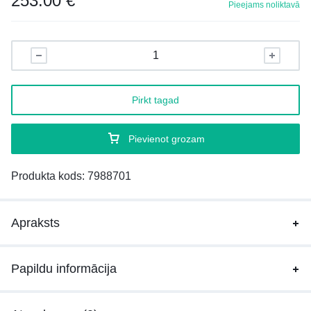
253.00
€
Pieejams noliktavā
Pirkt tagad
Pievienot grozam
Produkta kods:
7988701
Apraksts
Papildu informācija