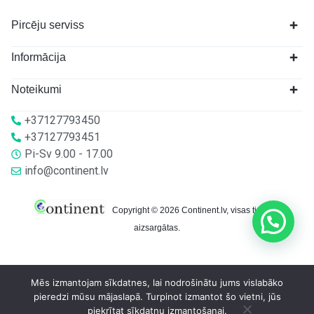
Pircēju serviss
Informācija
Noteikumi
+37127793450
+37127793451
Pi-Sv 9.00 - 17.00
info@continent.lv
Copyright © 2026 Continent.lv, visas tiesības
aizsargātas.
Mēs izmantojam sīkdatnes, lai nodrošinātu jums vislabāko
pieredzi mūsu mājaslapā. Turpinot izmantot šo vietni, jūs
piekrītat sīkdatņu izmantošanai.