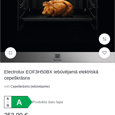
1/5
Electrolux EOF3H50BX Iebūvējamā elektriskā
cepeškrāsns
iekš
Cepeškrāsnis (iebūvējamie)
A
A
Produkta datu lapa
↑
G