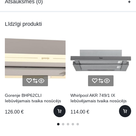
Atsauksmes (0)
Līdzīgi produkti
Gorenje BHP62CLI
Whirlpool AKR 749/1 IX
Iebūvējamais tvaika nosūcējs
Iebūvējamais tvaika nosūcējs
126.00
€
114.00
€