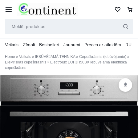
Veikals
Zīmoli
Bestselleri
Jaunumi
Preces ar atlaidēm
RU
Home
»
Veikals
»
IEBŪVĒJAMĀ TEHNIKA
»
Cepeškrāsnis (iebūvējamie)
»
Elektriskās cepeškrāsnis
»
Electrolux EOF3H50BX Iebūvējamā elektriskā
cepeškrāsns