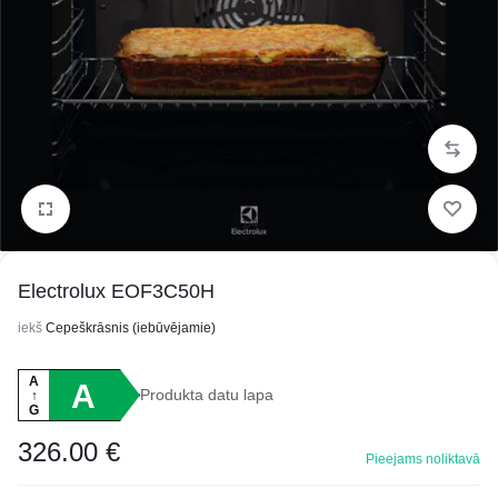
1/4
Electrolux EOF3C50H
iekš
Cepeškrāsnis (iebūvējamie)
A
A
Produkta datu lapa
↑
G
326.00
€
Pieejams noliktavā