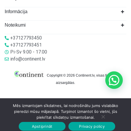
Informācija
Noteikumi
+37127793450
+37127793451
Pi-Sv 9.00 - 17.00
info@continent.lv
Copyright © 2026 Continent.lv, visas tiesības
aizsargātas.
Mēs izmantojam sīkdatnes, lai nodrošinātu jums vislabāko
pieredzi mūsu mājaslapā. Turpinot izmantot šo vietni, jūs
piekrītat sīkdatņu izmantošanai.
Apstiprināt
Privacy policy
Sākumlapa
Veikalā
Grozs
Konts