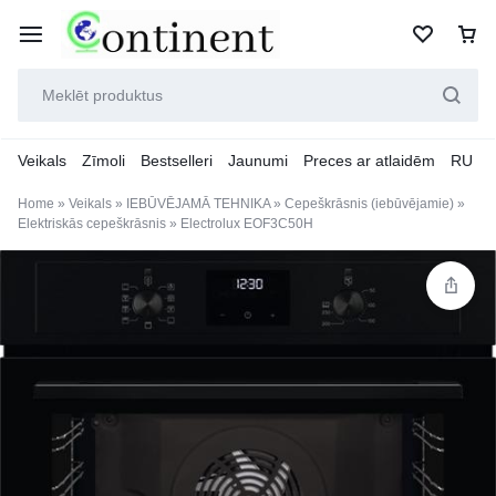
Veikals
Zīmoli
Bestselleri
Jaunumi
Preces ar atlaidēm
RU
Home
»
Veikals
»
IEBŪVĒJAMĀ TEHNIKA
»
Cepeškrāsnis (iebūvējamie)
»
Elektriskās cepeškrāsnis
»
Electrolux EOF3C50H